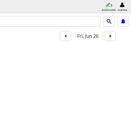
anúnciate
cuenta
Fri, Jun 26