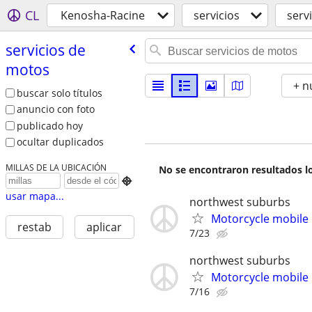
CL
Kenosha-Racine
servicios
serv
servicios de
motos
+ n
buscar solo títulos
anuncio con foto
publicado hoy
ocultar duplicados
MILLAS DE LA UBICACIÓN
No se encontraron resultados lo

usar mapa...
northwest suburbs
Motorcycle mobile 
restab
aplicar
7/23
northwest suburbs
Motorcycle mobile 
7/16