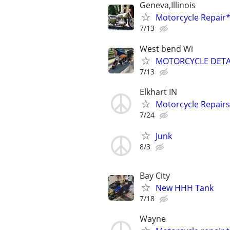
Geneva,Illinois
Motorcycle Repai
7/13
West bend Wi
MOTORCYCLE DETA
7/13
Elkhart IN
Motorcycle Repairs
7/24
Junk
8/3
Bay City
New HHH Tank
7/18
Wayne