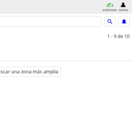
anúnciate
cuenta
1 - 9
de 10
scar una zona más amplia