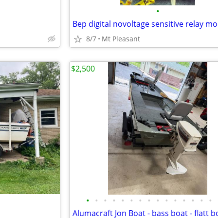
•
Bep digital novoltage sensitive relay m
8/7
Mt Pleasant
$2,500
•
•
•
•
•
•
•
•
•
•
•
•
•
•
•