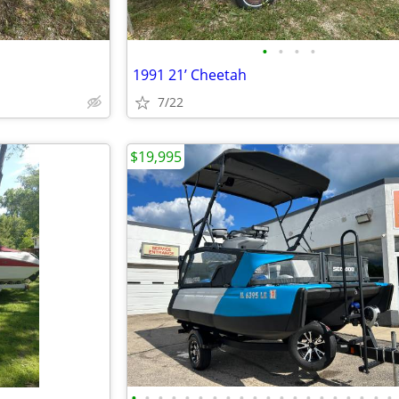
•
•
•
•
1991 21’ Cheetah
7/22
$19,995
•
•
•
•
•
•
•
•
•
•
•
•
•
•
•
•
•
•
•
•