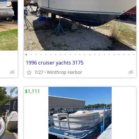
•
•
•
•
•
•
•
•
•
•
•
•
•
•
•
•
•
•
•
•
•
•
•
1996 cruiser yachts 3175
7/27
Winthrop Harbor
$1,111