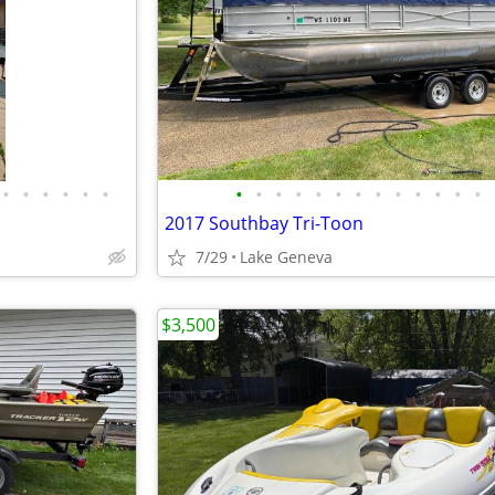
•
•
•
•
•
•
•
•
•
•
•
•
•
•
•
•
•
•
•
2017 Southbay Tri-Toon
7/29
Lake Geneva
$3,500