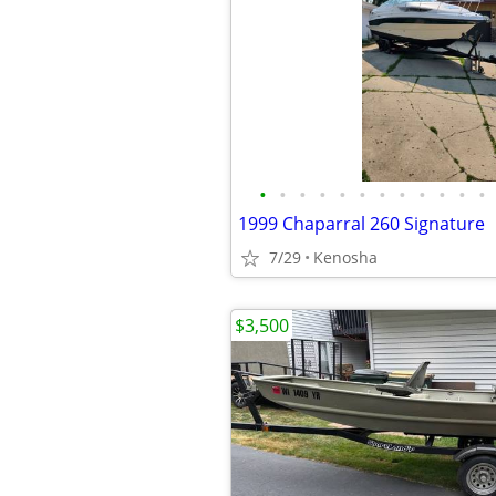
•
•
•
•
•
•
•
•
•
•
•
•
1999 Chaparral 260 Signature
7/29
Kenosha
$3,500