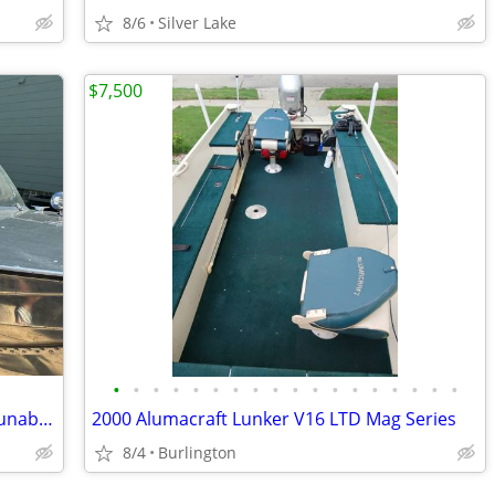
8/6
Silver Lake
$7,500
•
•
•
•
•
•
•
•
•
•
•
•
•
•
•
•
•
•
1969ish Lone Star Monitor Aluminum Runabout
2000 Alumacraft Lunker V16 LTD Mag Series
8/4
Burlington