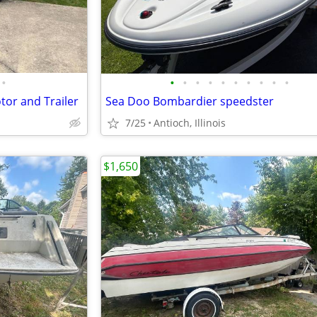
•
•
•
•
•
•
•
•
•
•
•
or and Trailer
Sea Doo Bombardier speedster
7/25
Antioch, Illinois
$1,650