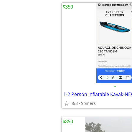
$350
•
1-2 Person Inflatable Kayak-N
8/3
Somers
$850