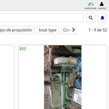
anúnciate
cuenta
ipo de propulsión
boat type
Condición
1 - 9
de 52
$50