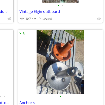
•
•
odule
Vintage Elgin outboard
8/7
Mt Pleasant
$16
•
•
•
Alumacraft Jon Boat - bass boat - flatt bottom boat
Anchor s