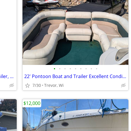
•
•
•
•
•
•
•
•
•
1975 Alumacraft 14 foot boat, motor,trailer, gas tank,locator and oars
22' Pontoon Boat and Trailer Excellent Condition!
7/30
Trevor, Wi
$12,000