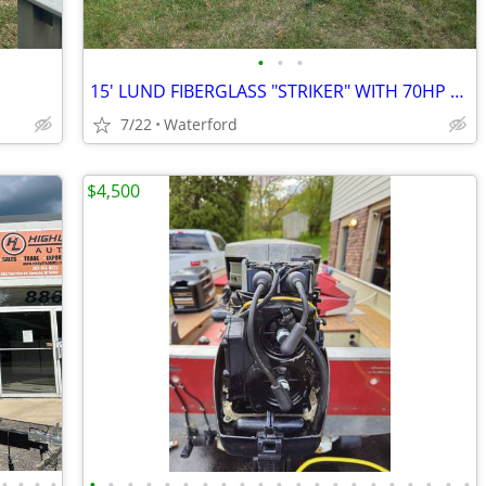
•
•
•
15' LUND FIBERGLASS "STRIKER" WITH 70HP MERCURY OUTBOARD & TRAILER
7/22
Waterford
$4,500
•
•
•
•
•
•
•
•
•
•
•
•
•
•
•
•
•
•
•
•
•
•
•
•
•