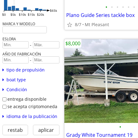
•
•
•
•
•
•
$65k
Plano Guide Series tackle box
$0
$5k
$10k
$15k
$20k
MARCA Y MODELO
8/7
Mt Pleasant
ESLORA
$8,000
-
AÑO DE FABRICACIÓN
-
tipo de propulsión
boat type
Condición
entrega disponible
se acepta criptomoneda
idioma de la publicación
•
restab
aplicar
Grady White Tournament 19