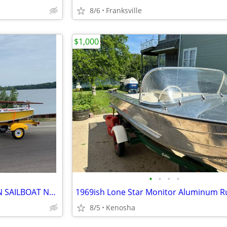
8/6
Franksville
$1,000
•
•
•
•
Ca.1968 CUSTOMFLEX PENGUIN SAILBOAT No. 25/25
8/5
Kenosha