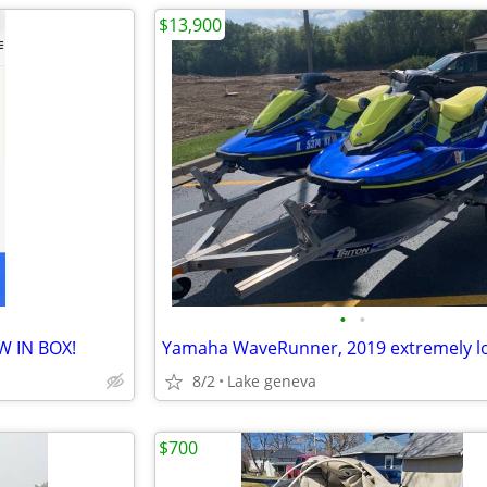
$13,900
•
•
EW IN BOX!
8/2
Lake geneva
$700