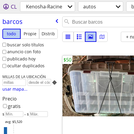
CL
Kenosha-Racine
autos
b
barcos
todo
Propie
Distrib
+ n
buscar solo títulos
anuncio con foto
publicado hoy
$50
ocultar duplicados
MILLAS DE LA UBICACIÓN

usar mapa...
Precio
gratis
$
– $
avg: $5,520