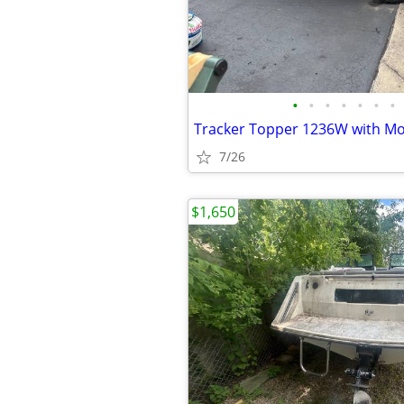
•
•
•
•
•
•
•
Tracker Topper 1236W with Mot
7/26
$1,650