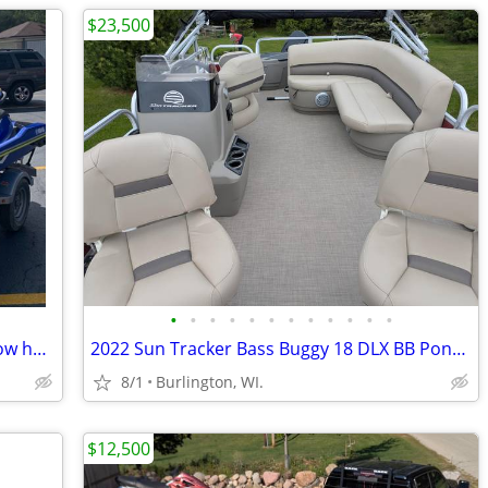
$23,500
•
•
•
•
•
•
•
•
•
•
•
•
Yamaha WaveRunner, 2019 extremely low hours
2022 Sun Tracker Bass Buggy 18 DLX BB Pontoon – Mercury 60HP
8/1
Burlington, WI.
$12,500