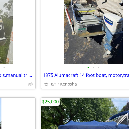
•
•
•
•
1975 85hp Johnson With controls.manual trim.
8/1
Kenosha
$25,000