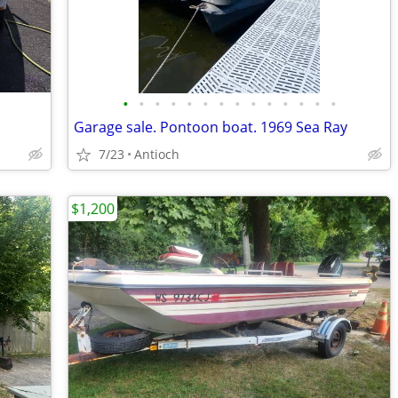
•
•
•
•
•
•
•
•
•
•
•
•
•
•
Garage sale. Pontoon boat. 1969 Sea Ray
7/23
Antioch
$1,200