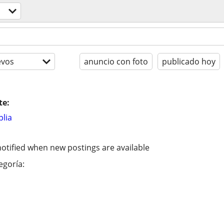
evos
anuncio con foto
publicado hoy
te:
lia
otified when new postings are available
egoría: