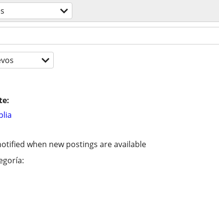
es
evos
te:
lia
otified when new postings are available
egoría: