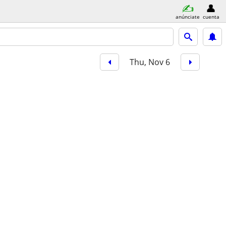
anúnciate
cuenta
Thu, Nov 6