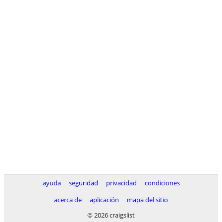
ayuda
seguridad
privacidad
condiciones
acerca de
aplicación
mapa del sitio
© 2026 craigslist