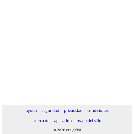
ayuda
seguridad
privacidad
condiciones
acerca de
aplicación
mapa del sitio
© 2026 craigslist