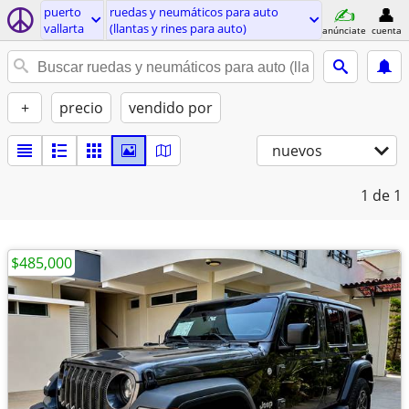
puerto
ruedas y neumáticos para auto
vallarta
(llantas y rines para auto)
anúnciate
cuenta
+
precio
vendido por
nuevos
1
de 1
$485,000