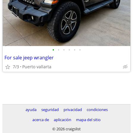
•
•
•
•
•
•
For sale jeep wrangler
7/3
Puerto vallarta
ayuda
seguridad
privacidad
condiciones
acerca de
aplicación
mapa del sitio
© 2026 craigslist