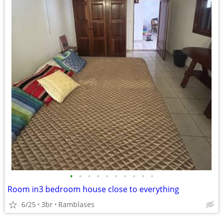
•
•
•
•
•
•
•
•
•
•
Room in3 bedroom house close to everything
6/25
3br
Ramblases