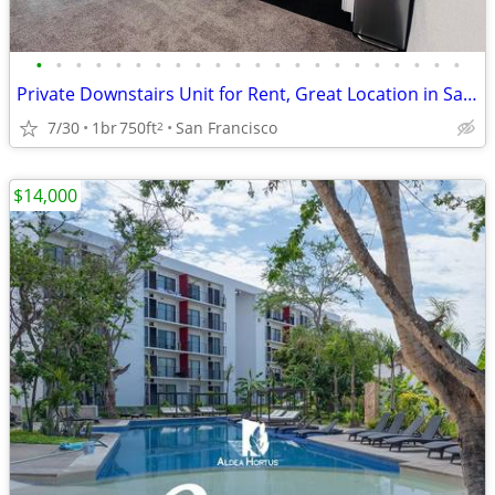
•
•
•
•
•
•
•
•
•
•
•
•
•
•
•
•
•
•
•
•
•
•
Private Downstairs Unit for Rent, Great Location in San Francisco
7/30
1br
750ft
San Francisco
2
$14,000