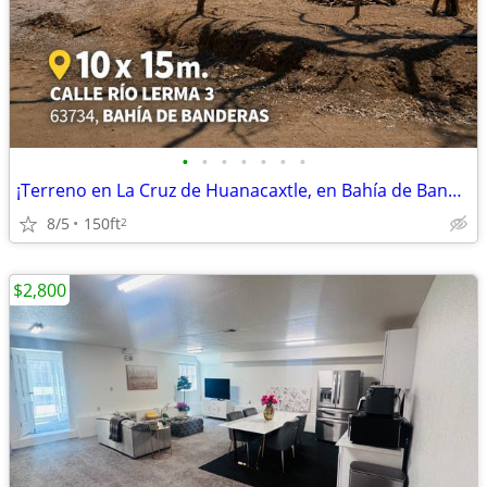
•
•
•
•
•
•
•
¡Terreno en La Cruz de Huanacaxtle, en Bahía de Banderas!
8/5
150ft
2
$2,800