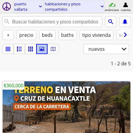
puerto
habitaciones y pisos
vallarta
compartidos
anúnciate
cuenta
+
precio
beds
baths
tipo vivienda
se ad
nuevos
1 - 2
de 5
$360,000