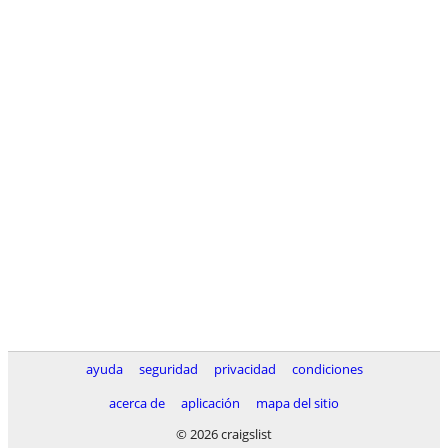
ayuda
seguridad
privacidad
condiciones
acerca de
aplicación
mapa del sitio
© 2026 craigslist