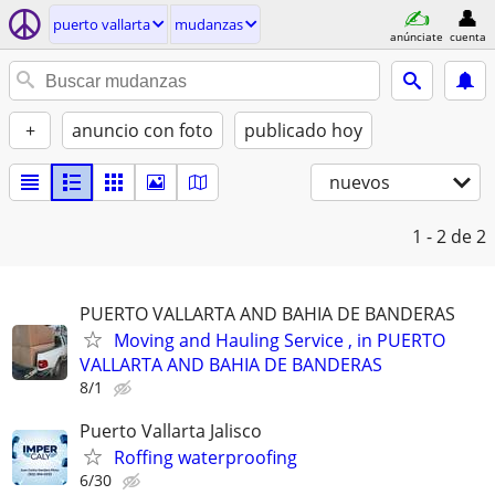
puerto vallarta
mudanzas
anúnciate
cuenta
+
anuncio con foto
publicado hoy
nuevos
1 - 2
de 2
PUERTO VALLARTA AND BAHIA DE BANDERAS
Moving and Hauling Service , in PUERTO
VALLARTA AND BAHIA DE BANDERAS
8/1
Puerto Vallarta Jalisco
Roffing waterproofing
6/30