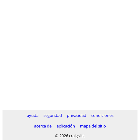
ayuda
seguridad
privacidad
condiciones
acerca de
aplicación
mapa del sitio
© 2026 craigslist