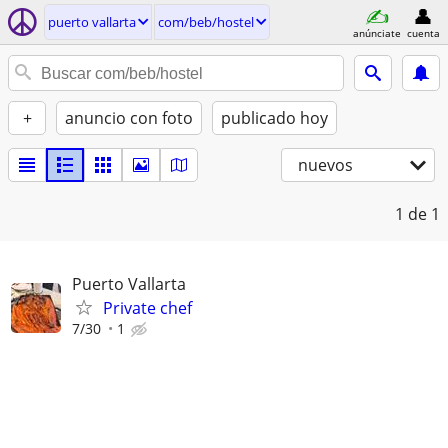
puerto vallarta
com/beb/hostel
anúnciate
cuenta
+
anuncio con foto
publicado hoy
nuevos
1
de 1
Puerto Vallarta
Private chef
7/30
1