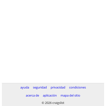
ayuda
seguridad
privacidad
condiciones
acerca de
aplicación
mapa del sitio
© 2026 craigslist