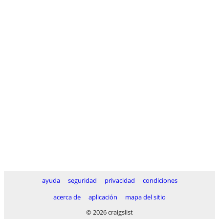
ayuda
seguridad
privacidad
condiciones
acerca de
aplicación
mapa del sitio
© 2026 craigslist