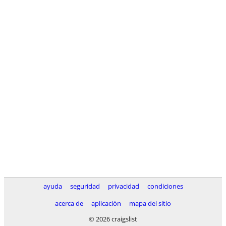
ayuda
seguridad
privacidad
condiciones
acerca de
aplicación
mapa del sitio
© 2026 craigslist