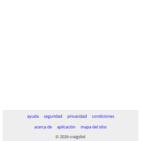
ayuda
seguridad
privacidad
condiciones
acerca de
aplicación
mapa del sitio
© 2026 craigslist