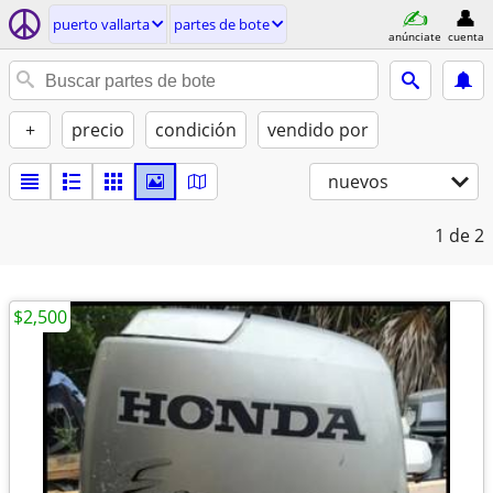
puerto vallarta
partes de bote
anúnciate
cuenta
+
precio
condición
vendido por
nuevos
1
de 2
$2,500