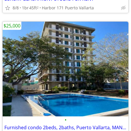
8/8
1br
45ft
Harbor 171 Puerto Vallarta
2
$25,000
•
Furnished condo 2beds, 2baths, Puerto Vallarta, MANYARA CONDOS