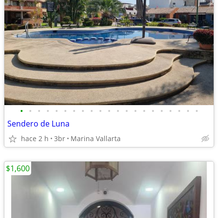
•
•
•
•
•
•
•
•
•
•
•
•
•
•
•
•
•
•
•
•
•
Sendero de Luna
hace 2 h
3br
Marina Vallarta
$1,600