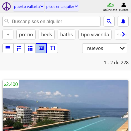
puerto vallarta
pisos en alquiler
anúnciate
cuenta
+
precio
beds
baths
tipo vivienda
se ad
nuevos
1 - 2
de 228
$2,400