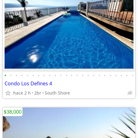
•
•
•
•
•
•
•
•
•
•
•
•
•
•
•
•
•
•
•
•
•
•
•
•
Condo Los Defines 4
hace 2 h
2br
South Shore
$38,000