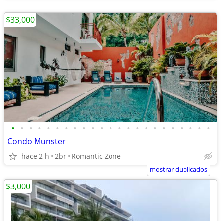
$33,000
•
•
•
•
•
•
•
•
•
•
•
•
•
•
•
•
•
•
•
•
•
•
•
Condo Munster
hace 2 h
2br
Romantic Zone
mostrar duplicados
$3,000