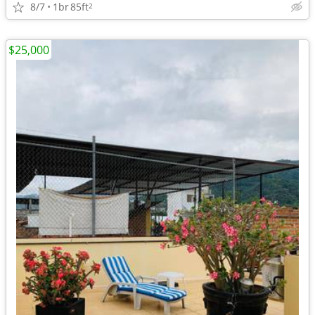
8/7
1br
85ft
2
$25,000