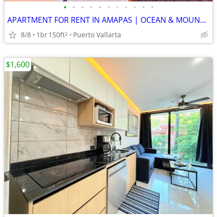
•
•
•
•
•
•
•
•
•
•
•
APARTMENT FOR RENT IN AMAPAS | OCEAN & MOUNTAIN VIEWS
8/8
1br
150ft
Puerto Vallarta
2
$1,600