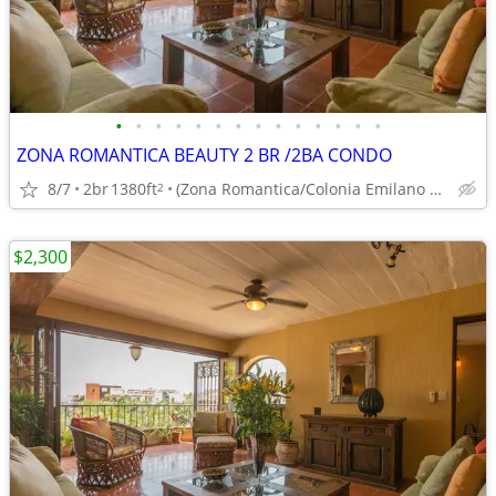
•
•
•
•
•
•
•
•
•
•
•
•
•
•
ZONA ROMANTICA BEAUTY 2 BR /2BA CONDO
8/7
2br
1380ft
(Zona Romantica/Colonia Emilano Zapata)
2
$2,300