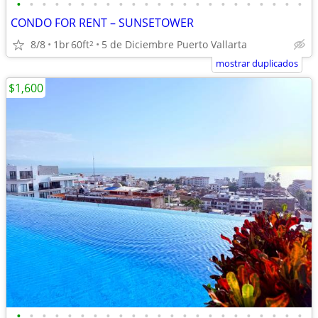
•
•
•
•
•
•
•
•
•
•
•
•
•
•
•
•
•
•
•
•
•
•
•
CONDO FOR RENT – SUNSETOWER
8/8
1br
60ft
5 de Diciembre Puerto Vallarta
2
mostrar duplicados
$1,600
•
•
•
•
•
•
•
•
•
•
•
•
•
•
•
•
•
•
•
•
•
•
•