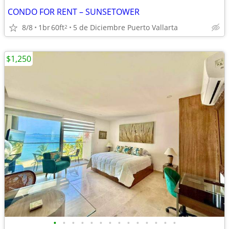
CONDO FOR RENT – SUNSETOWER
8/8
1br
60ft
5 de Diciembre Puerto Vallarta
2
$1,250
•
•
•
•
•
•
•
•
•
•
•
•
•
•