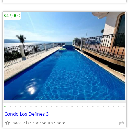
$47,000
•
•
•
•
•
•
•
•
•
•
•
•
•
•
•
•
•
•
•
•
•
•
•
•
Condo Los Defines 3
hace 2 h
2br
South Shore