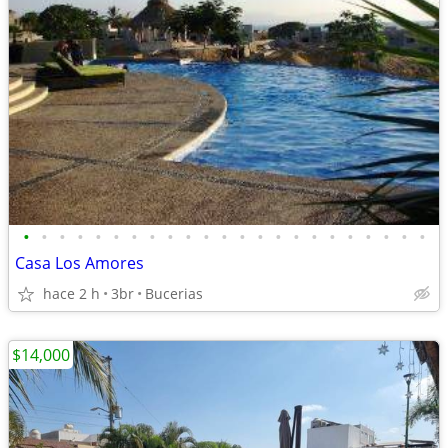
•
•
•
•
•
•
•
•
•
•
•
•
•
•
•
•
•
•
•
•
•
•
•
Casa Los Amores
hace 2 h
3br
Bucerias
$14,000