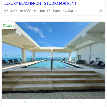
LUXURY BEACHFRONT STUDIO FOR RENT
8/8
1br
45ft
Harbor 171 Puerto Vallarta
2
$1,250
•
•
•
•
•
•
•
•
•
•
•
•
•
•