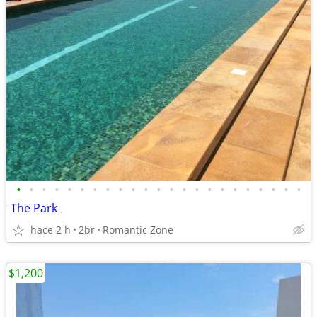
•
•
•
•
•
•
•
•
•
•
•
•
•
•
•
•
•
•
•
•
•
•
•
The Park
hace 2 h
2br
Romantic Zone
$1,200