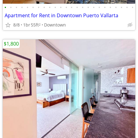
•
•
•
•
•
•
•
•
•
•
•
•
•
•
•
•
•
•
•
•
•
•
•
•
Apartment for Rent in Downtown Puerto Vallarta
8/8
1br
55ft
Downtown
2
$1,800