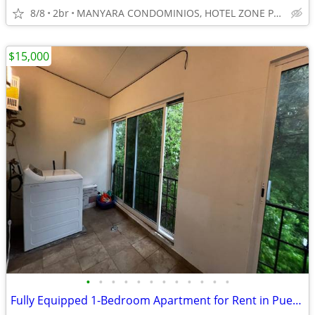
8/8
2br
MANYARA CONDOMINIOS, HOTEL ZONE PUERTO VALLARTA
$15,000
•
•
•
•
•
•
•
•
•
•
•
•
Fully Equipped 1-Bedroom Apartment for Rent in Puerto Vallarta