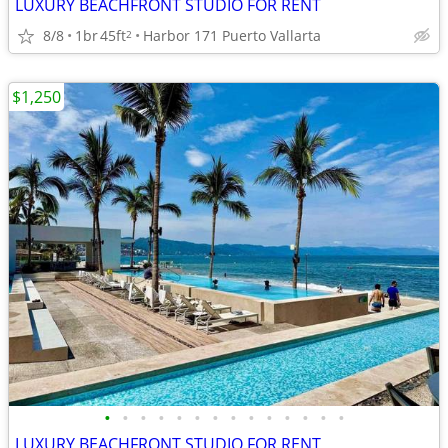
LUXURY BEACHFRONT STUDIO FOR RENT
8/8
1br
45ft
Harbor 171 Puerto Vallarta
2
$1,250
•
•
•
•
•
•
•
•
•
•
•
•
•
•
LUXURY BEACHFRONT STUDIO FOR RENT