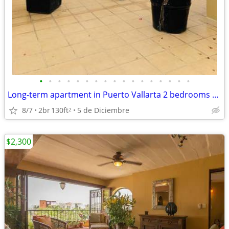
•
•
•
•
•
•
•
•
•
•
•
•
•
•
•
•
•
Long-term apartment in Puerto Vallarta 2 bedrooms 2 baths 🌴
8/7
2br
130ft
5 de Diciembre
2
$2,300