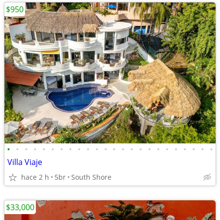
$950
•
•
•
•
•
•
•
•
•
•
•
•
•
•
•
•
•
•
•
•
•
•
•
•
Villa Viaje
hace 2 h
5br
South Shore
$33,000