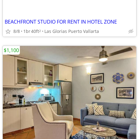
BEACHFRONT STUDIO FOR RENT IN HOTEL ZONE
8/8
1br
40ft
Las Glorias Puerto Vallarta
2
$1,100