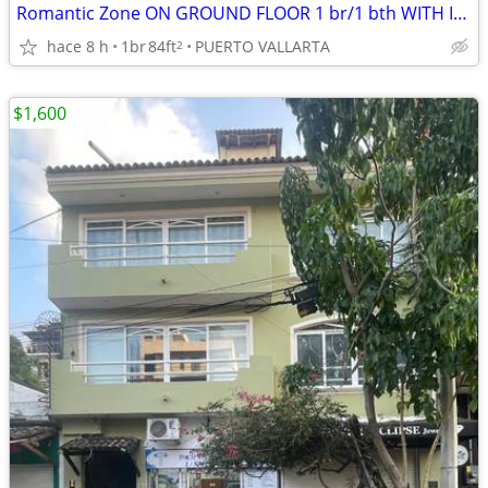
Romantic Zone ON GROUND FLOOR 1 br/1 bth WITH ITS OWN PRIVATE TERRACE
hace 8 h
1br
84ft
PUERTO VALLARTA
2
$1,600