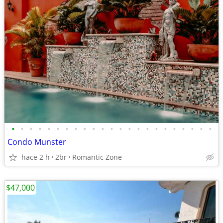
•
•
•
•
•
•
•
•
•
•
•
•
•
•
•
•
•
•
•
•
•
•
•
Condo Munster
hace 2 h
2br
Romantic Zone
$47,000