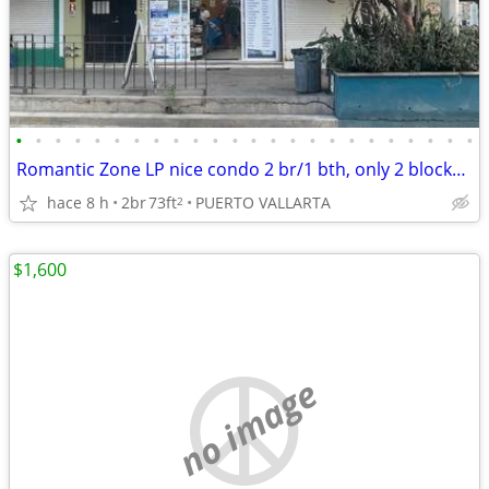
•
•
•
•
•
•
•
•
•
•
•
•
•
•
•
•
•
•
•
•
•
•
•
•
Romantic Zone LP nice condo 2 br/1 bth, only 2 blocks from the beach
hace 8 h
2br
73ft
PUERTO VALLARTA
2
$1,600
no image