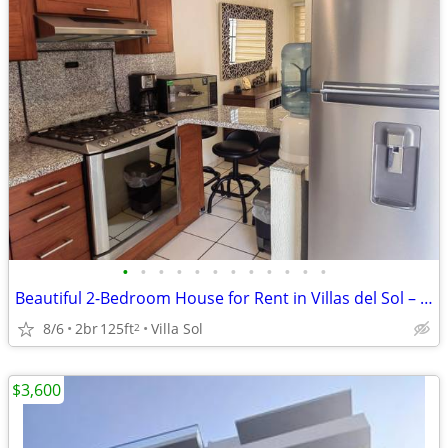
•
•
•
•
•
•
•
•
•
•
•
•
Beautiful 2-Bedroom House for Rent in Villas del Sol – Puerto Vallarta
8/6
2br
125ft
Villa Sol
2
$3,600