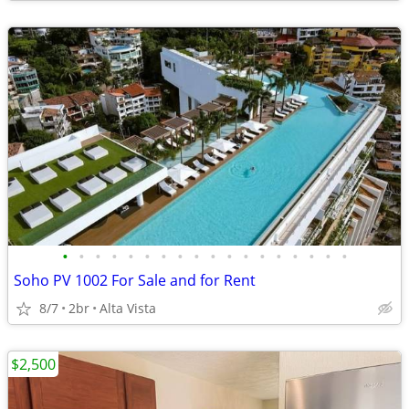
•
•
•
•
•
•
•
•
•
•
•
•
•
•
•
•
•
•
Soho PV 1002 For Sale and for Rent
8/7
2br
Alta Vista
$2,500