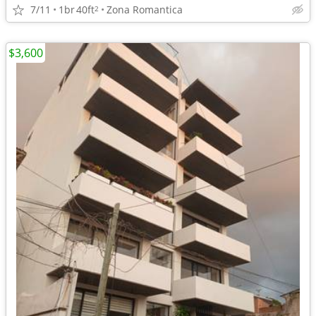
7/11
1br
40ft
Zona Romantica
2
$3,600