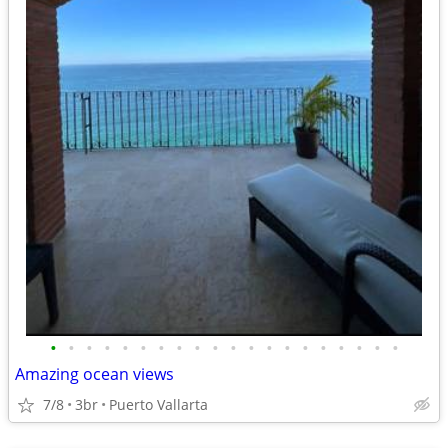
•
•
•
•
•
•
•
•
•
•
•
•
•
•
•
•
•
•
•
•
Amazing ocean views
7/8
3br
Puerto Vallarta