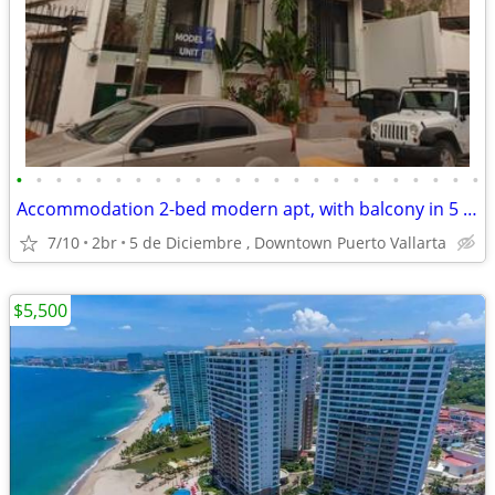
•
•
•
•
•
•
•
•
•
•
•
•
•
•
•
•
•
•
•
•
•
•
•
•
Accommodation 2-bed modern apt, with balcony in 5 de Diciembre PV
7/10
2br
5 de Diciembre , Downtown Puerto Vallarta
$5,500