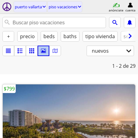
puerto vallarta
piso vacaciones
anúnciate
cuenta
+
precio
beds
baths
tipo vivienda
se ad
nuevos
1 - 2
de 29
$799