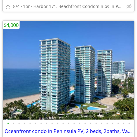
8/4
1br
Harbor 171, Beachfront Condominios in Puerto Vallarta
$4,000
•
•
•
•
•
•
•
•
•
•
•
•
•
•
•
•
•
•
•
•
•
•
•
Oceanfront condo in Peninsula PV, 2 beds, 2baths, Vacation rentals