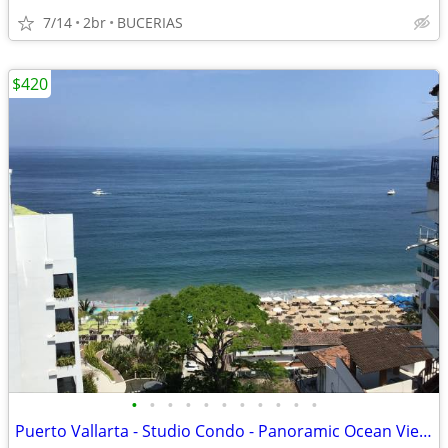
7/14
2br
BUCERIAS
$420
•
•
•
•
•
•
•
•
•
•
•
Puerto Vallarta - Studio Condo - Panoramic Ocean Views