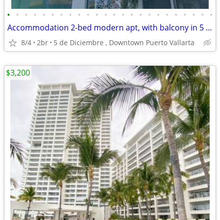
•
•
•
•
•
•
•
•
•
•
•
•
•
•
•
•
•
•
•
•
•
•
•
•
Accommodation 2-bed modern apt, with balcony in 5 de Diciembre PV
8/4
2br
5 de Diciembre , Downtown Puerto Vallarta
$3,200