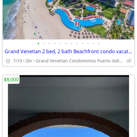
•
•
•
•
•
•
•
•
•
•
•
•
Grand Venetian 2 bed, 2 bath Beachfront condo vacations and short term
7/10
2br
Grand Venetian Condominios Puerto Vallarta Hotel Zone
$8,000