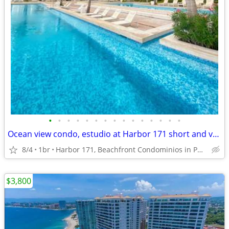
•
•
•
•
•
•
•
•
•
•
•
•
•
•
•
Ocean view condo, estudio at Harbor 171 short and vacational
8/4
1br
Harbor 171, Beachfront Condominios in Puerto Vallarta
$3,800