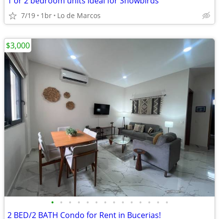
1 or 2 bedroom units ideal for Snowbirds
7/19
1br
Lo de Marcos
$3,000
•
•
•
•
•
•
•
•
•
•
•
•
•
•
2 BED/2 BATH Condo for Rent in Bucerias!