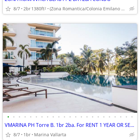
8/7
2br
1380ft
(Zona Romantica/Colonia Emilano Zapata)
2
•
•
•
•
•
•
•
•
•
•
•
•
•
•
•
•
•
•
•
•
•
•
•
VMARINA PH Torre B. 1br 2ba. For RENT 1 YEAR OR SEASONAL 4 MONTHS MIN
8/7
1br
Marina Vallarta