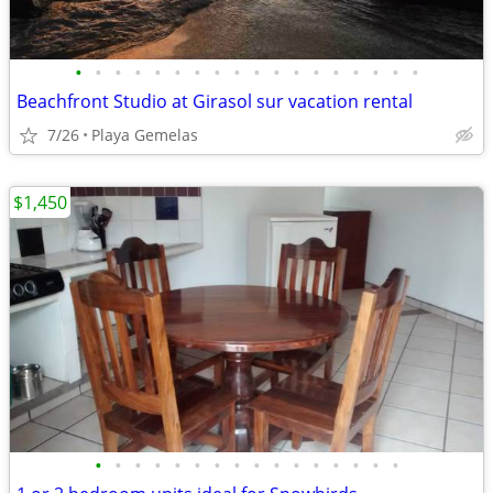
•
•
•
•
•
•
•
•
•
•
•
•
•
•
•
•
•
•
Beachfront Studio at Girasol sur vacation rental
7/26
Playa Gemelas
$1,450
•
•
•
•
•
•
•
•
•
•
•
•
•
•
•
•