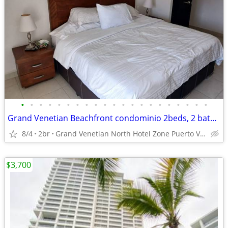
•
•
•
•
•
•
•
•
•
•
•
•
•
•
•
•
•
•
•
•
•
Grand Venetian Beachfront condominio 2beds, 2 baths,
8/4
2br
Grand Venetian North Hotel Zone Puerto Vallarta
$3,700