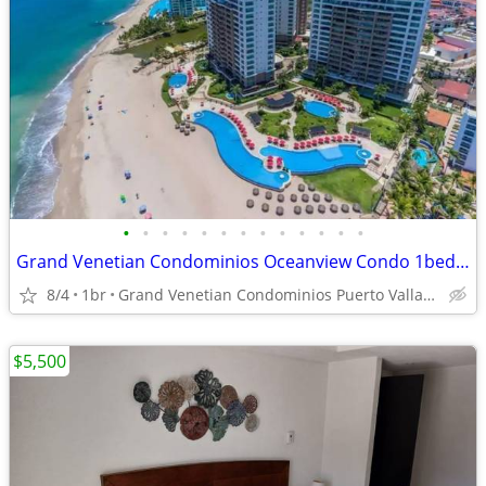
•
•
•
•
•
•
•
•
•
•
•
•
•
Grand Venetian Condominios Oceanview Condo 1bed, 1bath shortterm lease
8/4
1br
Grand Venetian Condominios Puerto Vallarta Hotel Zone
$5,500