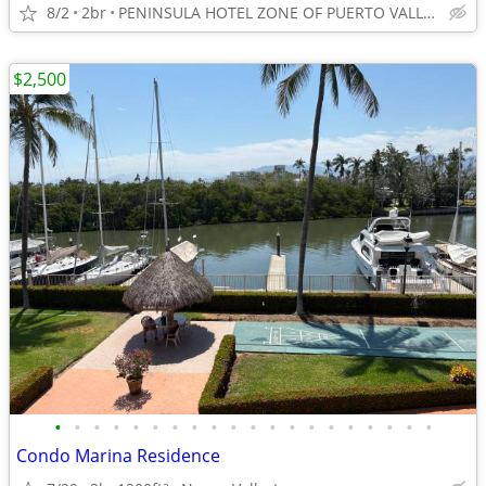
8/2
2br
PENINSULA HOTEL ZONE OF PUERTO VALLARTA
$2,500
•
•
•
•
•
•
•
•
•
•
•
•
•
•
•
•
•
•
•
•
Condo Marina Residence