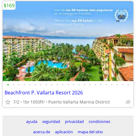
$169
•
•
•
•
•
•
•
•
•
•
•
•
•
•
•
•
•
•
•
•
•
•
•
Beachfront P. Vallarta Resort 2026
7/2
1br
1050ft
Puerto Vallarta Marina District
2
ayuda
seguridad
privacidad
condiciones
acerca de
aplicación
mapa del sitio