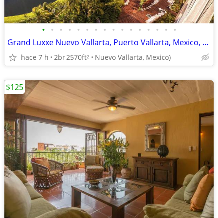
•
•
•
•
•
•
•
•
•
•
•
•
•
•
•
•
Grand Luxxe Nuevo Vallarta, Puerto Vallarta, Mexico, 8 Days, 7 Nights
hace 7 h
2br
2570ft
Nuevo Vallarta, Mexico)
2
$125