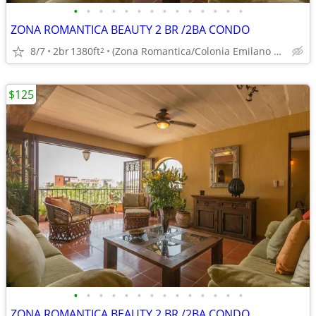
•
•
•
•
•
•
•
•
•
•
•
•
•
•
ZONA ROMANTICA BEAUTY 2 BR /2BA CONDO
8/7
2br
1380ft
(Zona Romantica/Colonia Emilano Zapata)
2
$125
•
•
•
•
•
•
•
•
•
•
•
•
•
•
ZONA ROMANTICA BEAUTY 2 BR /2BA CONDO