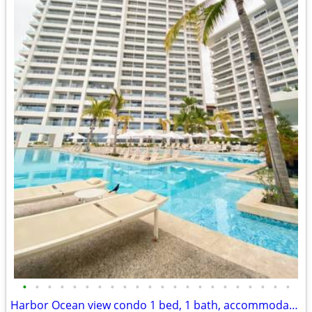
•
•
•
•
•
•
•
•
•
•
•
•
•
•
•
•
•
•
•
•
•
•
Harbor Ocean view condo 1 bed, 1 bath, accommodations short stays