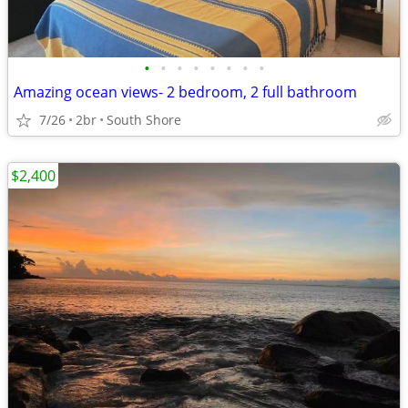
•
•
•
•
•
•
•
•
Amazing ocean views- 2 bedroom, 2 full bathroom
7/26
2br
South Shore
$2,400