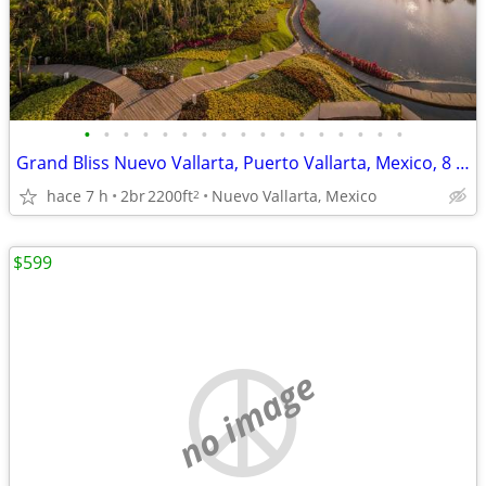
•
•
•
•
•
•
•
•
•
•
•
•
•
•
•
•
•
Grand Bliss Nuevo Vallarta, Puerto Vallarta, Mexico, 8 Days, 7 Nights
hace 7 h
2br
2200ft
Nuevo Vallarta, Mexico
2
$599
no image