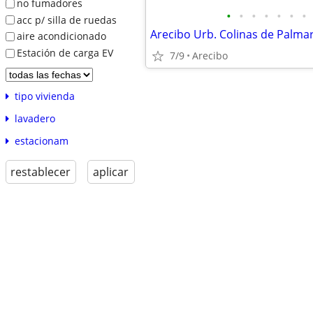
no fumadores
•
•
•
•
•
•
•
acc p/ silla de ruedas
Arecibo Urb. Colinas de Palmar
aire acondicionado
Estación de carga EV
7/9
Arecibo
tipo vivienda
lavadero
estacionam
restablecer
aplicar