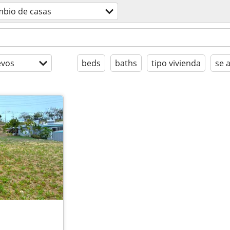
mbio de casas
evos
beds
baths
tipo vivienda
se 