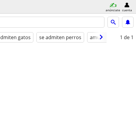
anúnciate
cuenta
admiten gatos
se admiten perros
amueblado
1
de 1