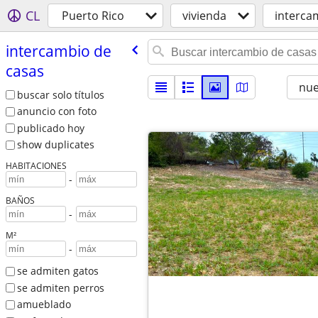
CL
Puerto Rico
vivienda
interca
intercambio de
casas
nu
buscar solo títulos
anuncio con foto
publicado hoy
show duplicates
HABITACIONES
-
BAÑOS
-
M²
-
se admiten gatos
se admiten perros
amueblado