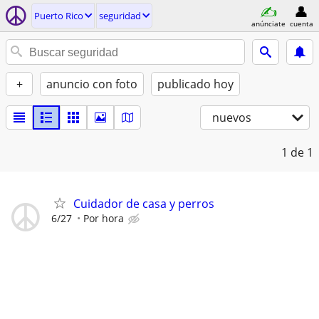
Puerto Rico
seguridad
anúnciate
cuenta
+
anuncio con foto
publicado hoy
nuevos
1
de 1
Cuidador de casa y perros
6/27
Por hora