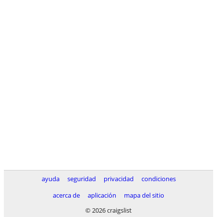
ayuda
seguridad
privacidad
condiciones
acerca de
aplicación
mapa del sitio
© 2026 craigslist