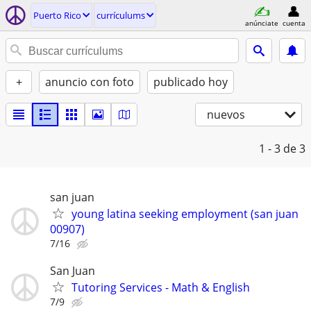
Puerto Rico
currículums
anúnciate
cuenta
+
anuncio con foto
publicado hoy
nuevos
1 - 3
de 3
san juan
young latina seeking employment (san juan
00907)
7/16
San Juan
Tutoring Services - Math & English
7/9