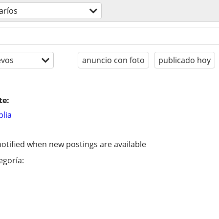
aríos
evos
anuncio con foto
publicado hoy
te:
lia
otified when new postings are available
egoría: