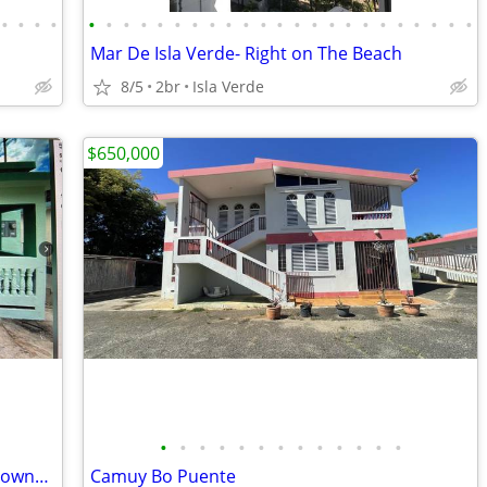
•
•
•
•
•
•
•
•
•
•
•
•
•
•
•
•
•
•
•
•
•
•
•
•
•
•
•
Mar De Isla Verde- Right on The Beach
8/5
2br
Isla Verde
$650,000
•
•
•
•
•
•
•
•
•
•
•
•
•
multifamily home 4-2 upstairs and 3-1 downstairs
Camuy Bo Puente