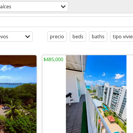
aíces
evos
precio
beds
baths
tipo vivi
$485,000