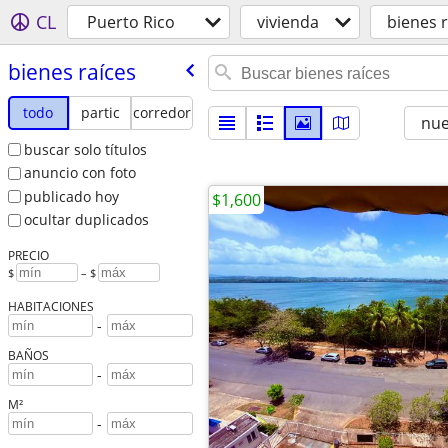
CL
Puerto Rico
vivienda
bienes r
bienes raíces
todo
partic
corredor
nu
buscar solo títulos
anuncio con foto
publicado hoy
$1,600
ocultar duplicados
PRECIO
$
– $
HABITACIONES
-
BAÑOS
-
M²
-