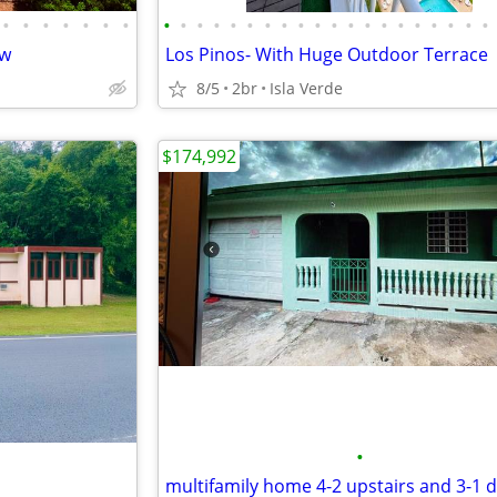
•
•
•
•
•
•
•
•
•
•
•
•
•
•
•
•
•
•
•
•
•
•
•
•
•
•
•
ew
Los Pinos- With Huge Outdoor Terrace
8/5
2br
Isla Verde
$174,992
•