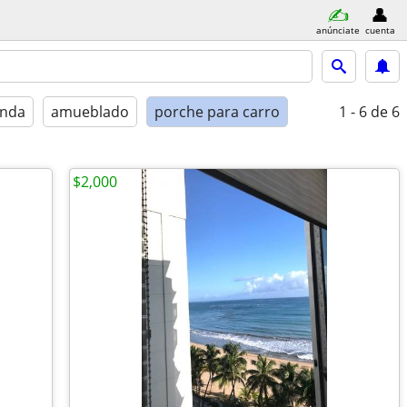
anúnciate
cuenta
enda
amueblado
porche para carro
1 - 6
de 6
$2,000