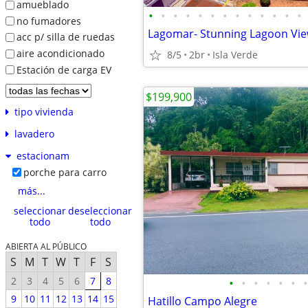
amueblado
•
•
•
•
•
•
•
•
•
•
•
•
•
no fumadores
Lagomar- Stunning Lagoon Vi
acc p/ silla de ruedas
aire acondicionado
8/5
2br
Isla Verde
Estación de carga EV
$199,900
tipo vivienda
lavadero
estacionam
porche para carro
más...
seleccionar
deseleccionar
todo
todo
ABIERTA AL PÚBLICO
S
M
T
W
T
F
S
2
3
4
5
6
7
8
•
•
•
•
•
•
•
9
10
11
12
13
14
15
Hatillo Campo Alegre