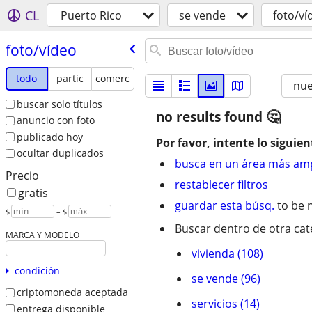
CL
Puerto Rico
se vende
foto/ví
foto/​vídeo
todo
partic
comerc
nu
buscar solo títulos
no results found
anuncio con foto
publicado hoy
Por favor, intente lo siguien
ocultar duplicados
busca en un área más amp
Precio
restablecer filtros
gratis
guardar esta búsq.
to be n
$
– $
Buscar dentro de otra cat
MARCA Y MODELO
vivienda (108)
condición
se vende (96)
criptomoneda aceptada
servicios (14)
entrega disponible