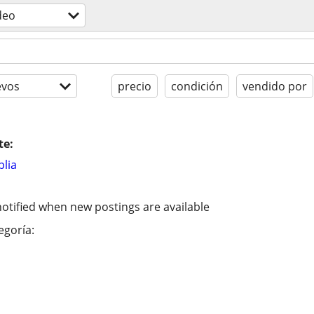
deo
evos
precio
condición
vendido por
te:
lia
otified when new postings are available
egoría: