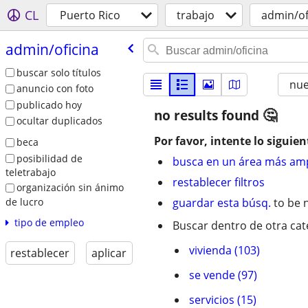
CL
Puerto Rico
trabajo
admin/of
admin/​oficina
buscar solo títulos
nu
anuncio con foto
publicado hoy
no results found
ocultar duplicados
Por favor, intente lo siguien
beca
posibilidad de
busca en un área más amp
teletrabajo
restablecer filtros
organización sin ánimo
de lucro
guardar esta búsq.
to be n
tipo de empleo
Buscar dentro de otra cat
vivienda (103)
restablecer
aplicar
se vende (97)
servicios (15)