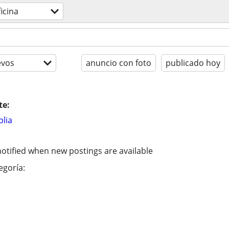
icina
evos
anuncio con foto
publicado hoy
te:
lia
otified when new postings are available
egoría: