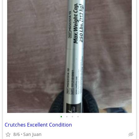
•
•
•
•
Crutches Excellent Condition
8/6
San Juan