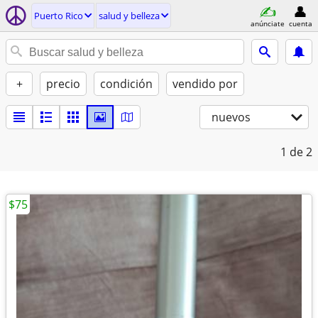
Puerto Rico
salud y belleza
anúnciate
cuenta
+
precio
condición
vendido por
nuevos
1
de 2
$75