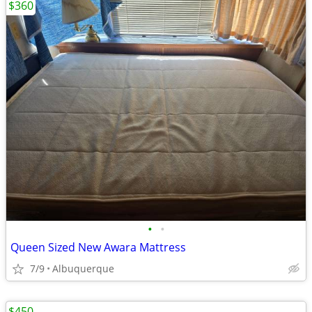
$360
•
•
Queen Sized New Awara Mattress
7/9
Albuquerque
$450