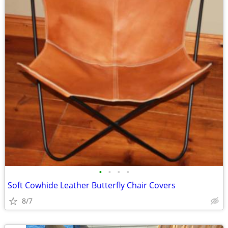
•
•
•
•
Soft Cowhide Leather Butterfly Chair Covers
8/7