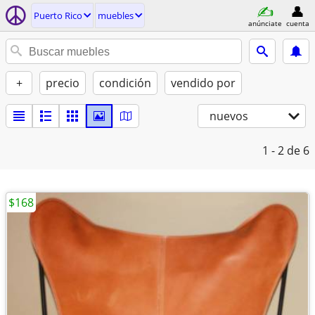
Puerto Rico
muebles
anúnciate
cuenta
+
precio
condición
vendido por
nuevos
1 - 2
de 6
$168