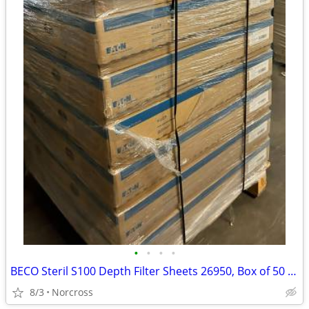
•
•
•
•
BECO Steril S100 Depth Filter Sheets 26950, Box of 50 Sheets
8/3
Norcross