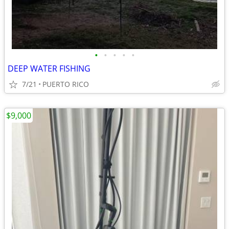
•
•
•
•
•
DEEP WATER FISHING
7/21
PUERTO RICO
$9,000