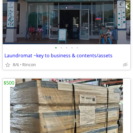
•
•
•
•
•
Laundromat ~key to business & contents/assets
8/6
Rincon
$500