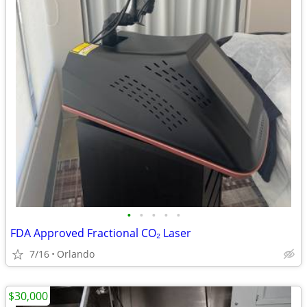
•
•
•
•
•
FDA Approved Fractional CO₂ Laser
7/16
Orlando
$30,000