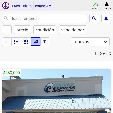
Puerto Rico
empresa
anúnciate
cuenta
+
precio
condición
vendido por
nuevos
1 - 2
de 6
$450,000