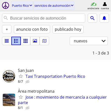
Puerto Rico
servicios de automoción
anúnciate
cuenta
+
anuncio con foto
publicado hoy
nuevos
1 - 3
de 3
San Juan
Taxi Transportation Puerto Rico
8/7
Área metropolitana
Jose : movimiento de mercancía a cualquier
parte
8/1