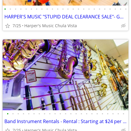
•
•
•
•
•
•
•
•
•
•
•
•
•
•
•
•
•
•
•
•
•
•
•
•
HARPER'S MUSIC "STUPID DEAL CLEARANCE SALE"- GOING ON NOW!!!
7/25
Harper's Music Chula Vista
•
•
•
•
•
•
•
•
•
•
•
•
•
•
•
•
•
•
•
•
•
•
•
Band Instrument Rentals - Rental : Starting at $24 per mo!
7/25
Harper's Music Chula Vista