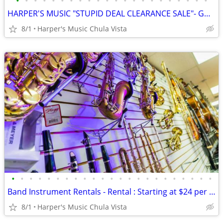
•
•
•
•
•
•
•
•
•
•
•
•
•
•
•
•
•
•
•
•
•
•
HARPER'S MUSIC "STUPID DEAL CLEARANCE SALE"- GOING ON NOW!!!
8/1
Harper's Music Chula Vista
•
•
•
•
•
•
•
•
•
•
•
•
•
•
•
•
•
•
•
•
•
•
•
Band Instrument Rentals - Rental : Starting at $24 per mo!
8/1
Harper's Music Chula Vista