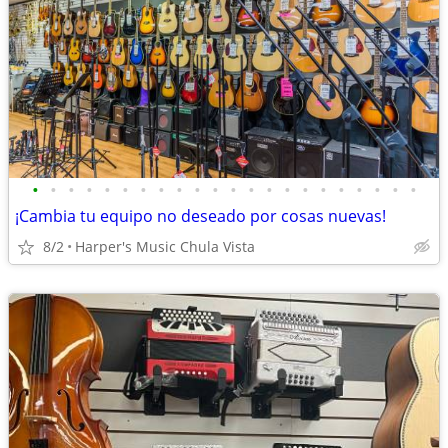
•
•
•
•
•
•
•
•
•
•
•
•
•
•
•
•
•
•
•
•
•
•
¡Cambia tu equipo no deseado por cosas nuevas!
8/2
Harper's Music Chula Vista