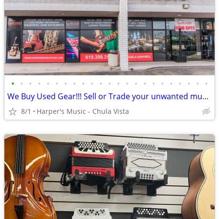
•
•
•
•
•
•
•
•
•
•
•
•
•
•
•
•
•
•
•
•
•
•
•
We Buy Used Gear!!! Sell or Trade your unwanted musical gear!
8/1
Harper's Music - Chula Vista