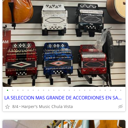
•
•
•
•
•
•
•
•
•
•
•
•
•
•
•
•
•
•
•
•
•
•
•
LA SELECCION MAS GRANDE DE ACCORDIONES EN SAN DIEGO!
8/4
Harper's Music Chula Vista