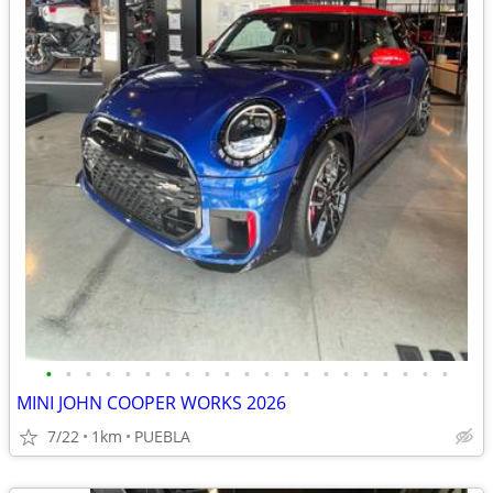
•
•
•
•
•
•
•
•
•
•
•
•
•
•
•
•
•
•
•
•
•
MINI JOHN COOPER WORKS 2026
7/22
1km
PUEBLA