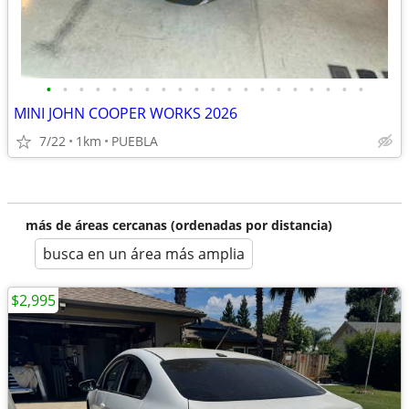
•
•
•
•
•
•
•
•
•
•
•
•
•
•
•
•
•
•
•
•
MINI JOHN COOPER WORKS 2026
7/22
1km
PUEBLA
más de áreas cercanas (ordenadas por distancia)
busca en un área más amplia
$2,995