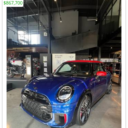
$867,700