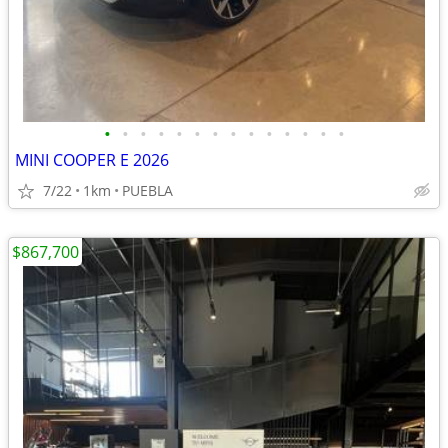
•
•
•
•
•
•
•
•
•
•
•
•
•
•
MINI COOPER E 2026
7/22
1km
PUEBLA
$867,700