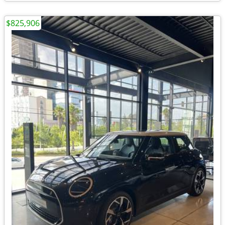
$825,906