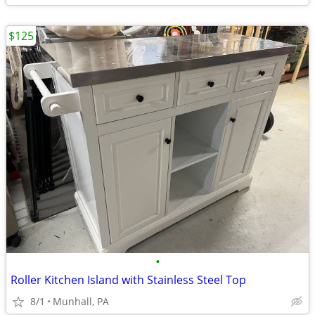
$125
•
Roller Kitchen Island with Stainless Steel Top
8/1
Munhall, PA