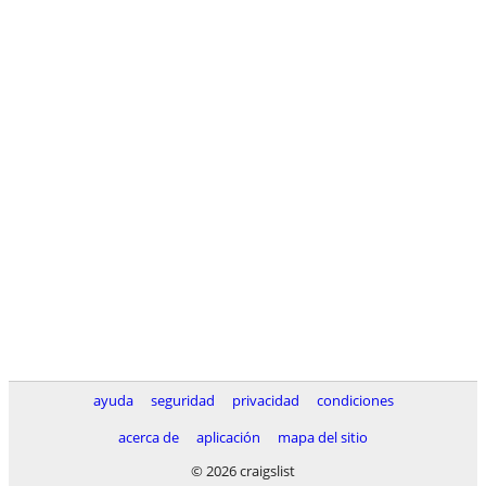
ayuda
seguridad
privacidad
condiciones
acerca de
aplicación
mapa del sitio
© 2026 craigslist