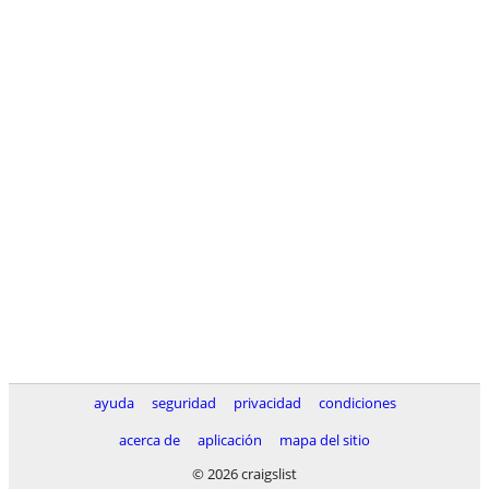
ayuda
seguridad
privacidad
condiciones
acerca de
aplicación
mapa del sitio
© 2026 craigslist