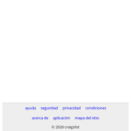
ayuda
seguridad
privacidad
condiciones
acerca de
aplicación
mapa del sitio
© 2026 craigslist