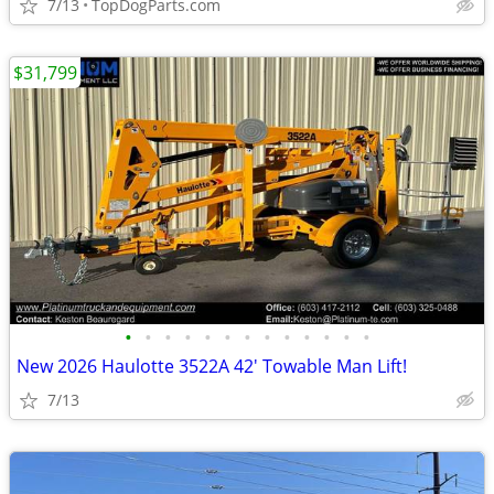
7/13
TopDogParts.com
$31,799
•
•
•
•
•
•
•
•
•
•
•
•
•
New 2026 Haulotte 3522A 42' Towable Man Lift!
7/13