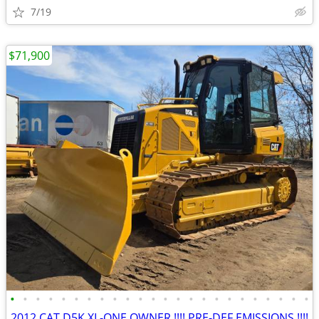
7/19
$71,900
•
•
•
•
•
•
•
•
•
•
•
•
•
•
•
•
•
•
•
•
•
•
•
•
2012 CAT D5K XL-ONE OWNER !!!! PRE-DEF EMISSIONS !!!!