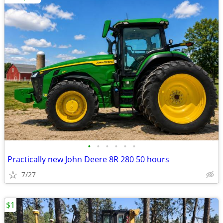
•
•
•
•
•
•
Practically new John Deere 8R 280 50 hours
7/27
$1