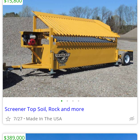
$15,800
•
•
•
•
Screener Top Soil, Rock and more
7/27
Made In The USA
$389,000