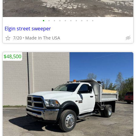
•
•
•
•
•
•
•
•
•
•
Elgin street sweeper
7/20
Made In The USA
$48,500