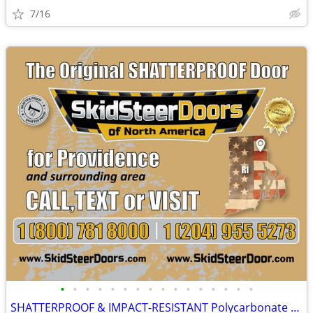
7/16
•
•
•
•
•
•
•
•
•
•
•
•
•
•
•
•
SHATTERPROOF & IMPACT-RESISTANT Polycarbonate Skid Steer Door Kits