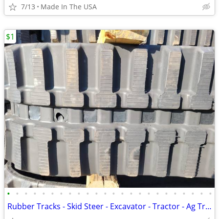
7/13
Made In The USA
$1
•
•
•
•
•
•
•
•
•
•
•
•
•
•
•
•
•
•
•
•
•
•
•
•
Rubber Tracks - Skid Steer - Excavator - Tractor - Ag Track