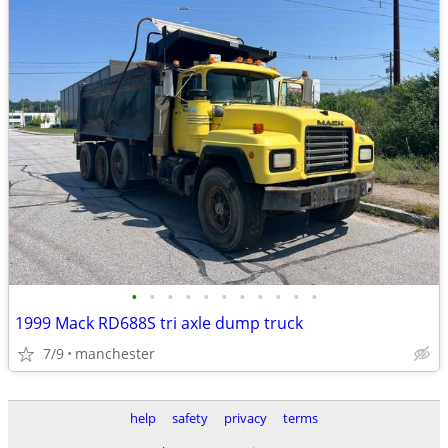
•
•
•
•
•
•
•
•
•
•
•
1999 Mack RD688S tri axle dump truck
7/9
manchester
help
safety
privacy
terms