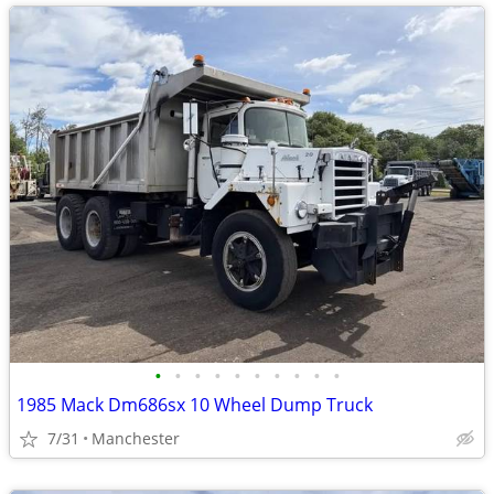
•
•
•
•
•
•
•
•
•
•
1985 Mack Dm686sx 10 Wheel Dump Truck
7/31
Manchester