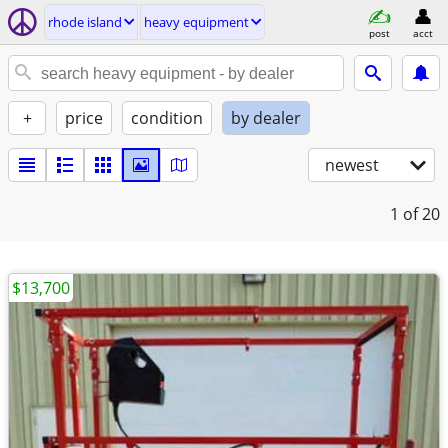
rhode island
heavy equipment
post
acct
+
price
condition
by dealer
newest
1
of 20
$13,700