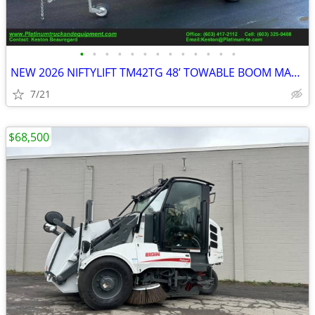
•
•
•
•
•
•
•
•
•
•
•
•
•
NEW 2026 NIFTYLIFT TM42TG 48’ TOWABLE BOOM MAN LIFT!
7/21
$68,500