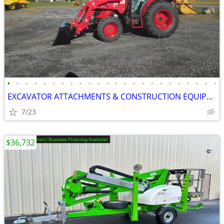
•
•
•
•
•
•
•
•
•
•
•
•
•
•
•
•
•
•
•
•
•
•
•
•
EXCAVATOR ATTACHMENTS & CONSTRUCTION EQUIPMENT ON SALE!!!
7/23
$36,732