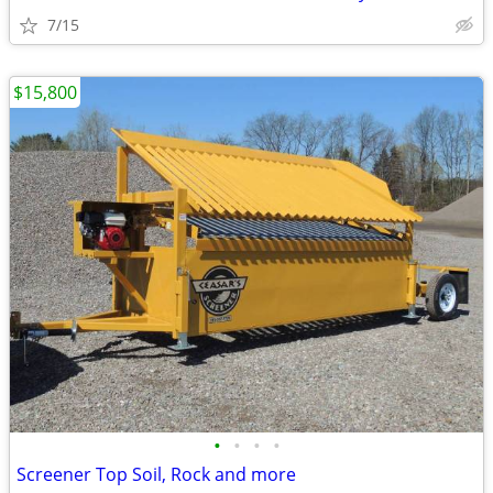
7/15
$15,800
•
•
•
•
Screener Top Soil, Rock and more