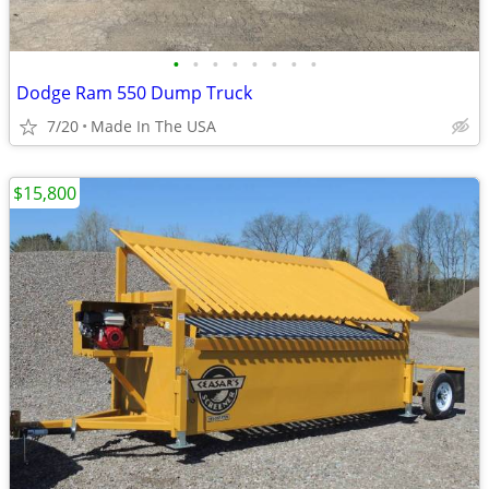
•
•
•
•
•
•
•
•
Dodge Ram 550 Dump Truck
7/20
Made In The USA
$15,800