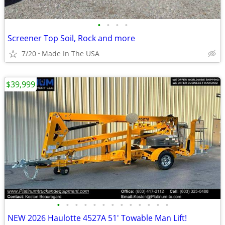
•
•
•
•
Screener Top Soil, Rock and more
7/20
Made In The USA
$39,999
•
•
•
•
•
•
•
•
•
•
•
•
•
NEW 2026 Haulotte 4527A 51' Towable Man Lift!