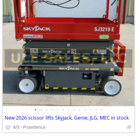
•
•
•
•
•
•
•
•
•
•
•
•
•
New 2026 scissor lifts Skyjack, Genie, JLG, MEC in stock
8/5
Providence