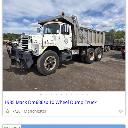
•
•
•
•
•
•
•
•
•
•
1985 Mack Dm686sx 10 Wheel Dump Truck
7/28
Manchester