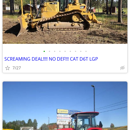
•
•
•
•
•
•
•
•
•
SCREAMING DEAL!!!! NO DEF!!! CAT D6T LGP
7/27