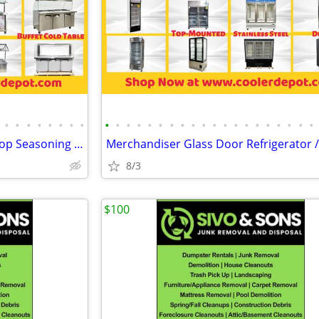
•
•
•
•
•
•
•
•
•
•
•
•
•
•
•
•
•
•
•
•
•
•
•
•
•
•
•
•
Sandwich Prep Table/Countertop Seasoning Station/Buffet Cold Table
8/3
$100