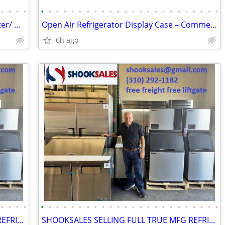
•
•
•
•
•
•
•
•
•
•
•
•
•
•
•
•
•
•
•
•
•
•
•
•
•
•
•
•
Deli Case/Freezer/Meat Slicer/Bone Cutter/ Grinder/ Saw
Open Air Refrigerator Display Case – Commercial Grab & Go Cooler
6h ago
•
•
•
•
•
•
•
•
•
•
•
•
•
•
•
•
•
•
•
•
•
•
•
•
•
•
•
•
SHOOKSALES SELLING FULL TRUE MFG REFRIGERATION PRODUCT LINE
SHOOKSALES SELLING FULL TRUE MFG REFRIGERATION PRODUCT LINE