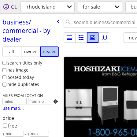
CL
rhode island
for sale
bu
business/​
commercial - by
new
dealer
all
owner
dealer
search titles only
has image
posted today
hide duplicates
MILES FROM LOCATION

use map...
price
free
$
– $