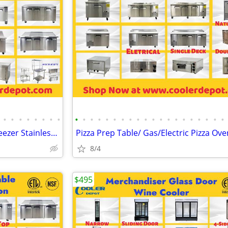
•
•
•
•
•
•
•
•
•
•
•
•
•
•
•
•
•
•
•
•
•
•
•
•
•
•
•
•
Under Counter Refrigerator Freezer Stainless Steel Cabinet
8/4
$495