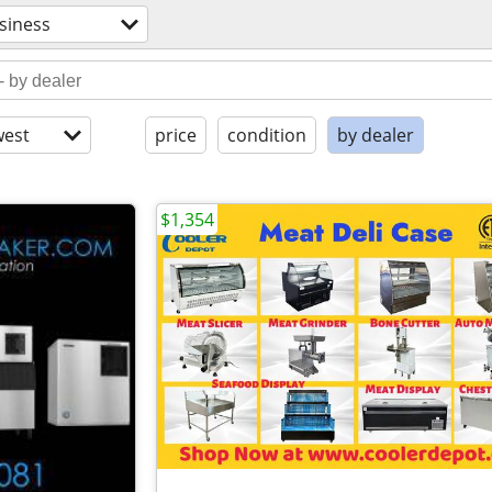
siness
est
price
condition
by dealer
$1,354