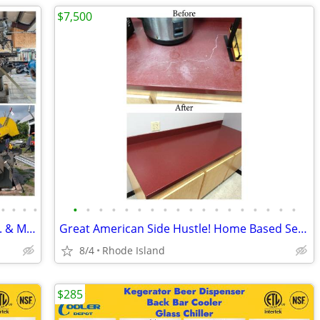
$7,500
•
•
•
•
•
•
•
•
•
•
•
•
•
•
•
•
•
•
•
•
•
•
Online Auction | UTV, Restaurant Equip. & More | Aug. 20
Great American Side Hustle! Home Based Service Business
8/4
Rhode Island
$285