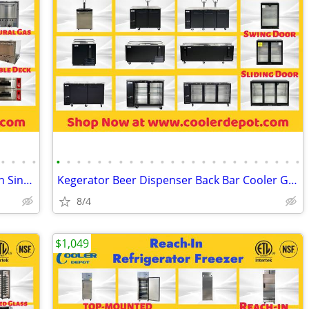
•
•
•
•
•
•
•
•
•
•
•
•
•
•
•
•
•
•
•
•
•
•
•
•
•
•
•
•
Pizza Prep Table/ Gas/Electric Pizza Oven Single Double Deck
Kegerator Beer Dispenser Back Bar Cooler Glass Chiller
8/4
$1,049