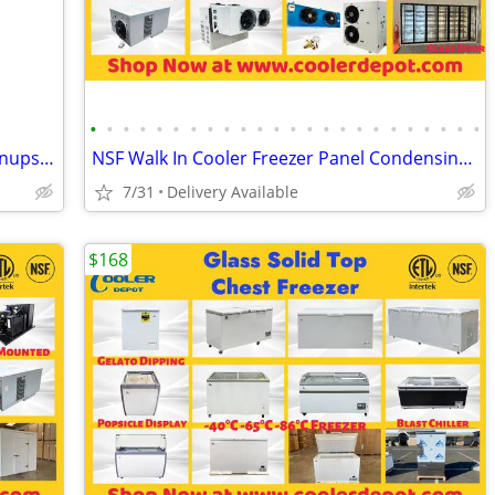
•
•
•
•
•
•
•
•
•
•
•
•
•
•
•
•
•
•
•
•
•
•
•
•
Junk removal/house cleanups/yard cleanups/dumpster rentals/demolition/tree remov
NSF Walk In Cooler Freezer Panel Condensing Evaporator Cooling System
7/31
Delivery Available
$168