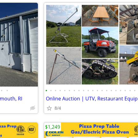
•
•
•
•
•
•
•
•
•
•
•
•
•
•
•
•
•
•
•
•
•
•
smouth, RI
8/4
$1,249