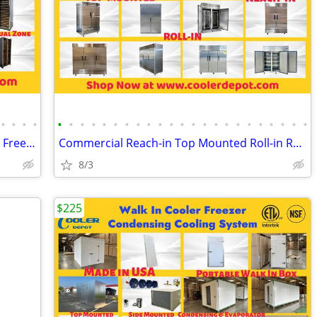
•
•
•
•
•
•
•
•
•
•
•
•
•
•
•
•
•
•
•
•
•
•
•
•
•
•
•
Merchandiser Glass Door Refrigerator / Freezer / Wine Cooler
Commercial Reach-in Top Mounted Roll-in Refrigerator Freezer
8/3
$225