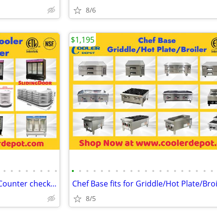
8/6
$1,195
•
•
•
•
•
•
•
•
•
•
•
•
•
•
•
•
•
•
•
•
•
•
•
•
•
•
•
•
Flower Display Cooler Cashier Counter checkout counter
Chef Base fits for Griddle/Hot Plate/Broi
8/5