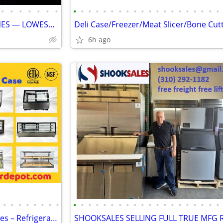
•
•
•
•
•
•
•
•
•
•
•
•
•
•
•
•
•
•
•
•
•
•
•
•
•
•
•
🧊 NEW HOSHIZAKI ICE MACHINES — LOWEST PRICE + FREE SHIPPING 🧊 02860
6h ago
•
•
•
•
•
•
•
•
•
•
•
•
•
•
•
•
•
•
•
•
•
•
•
•
•
•
•
•
Countertop Bakery Display Cases – Refrigerated & Dry Showcase