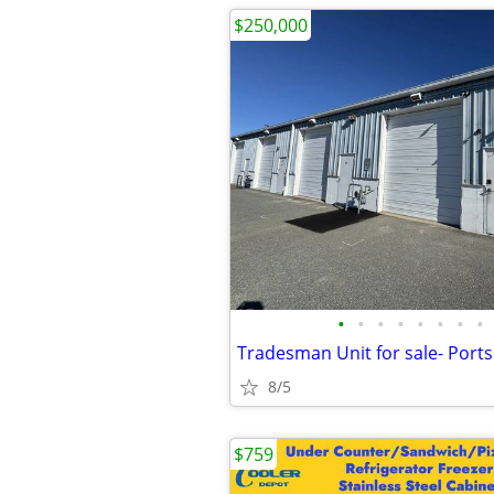
$250,000
•
•
•
•
•
•
•
•
Tradesman Unit for sale- Port
8/5
$759