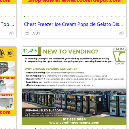
•
•
•
•
•
•
•
•
•
•
•
•
•
•
•
•
•
•
•
•
•
•
•
•
•
•
•
•
Walk in Cooler Freezer Condensing Unit Top Side Mounted
Chest Freezer Ice Cream Popsicle Gelato Display Cabinet
7/31
$1,495
•
•
•
•
•
•
•
•
•
•
•
•
•
•
•
•
•
•
•
•