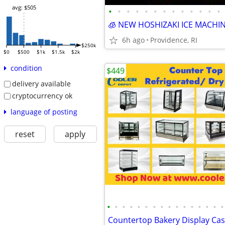
avg: $505
•
•
•
•
•
•
•
•
•
•
•
•
•
6h ago
Providence, RI
$250k
$0
$500
$1k
$1.5k
$2k
condition
$449
delivery available
cryptocurrency ok
language of posting
reset
apply
•
•
•
•
•
•
•
•
•
•
•
•
•
•
•
•