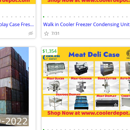
•
•
•
•
•
•
•
•
•
•
•
•
•
•
•
•
•
•
•
•
•
•
•
•
•
•
•
•
Sushi Sashimi Refrigerated Display Case Fresh Seafood Showcase Fish Cl
7/31
$1,354
•
•
•
•
•
•
•
•
•
•
•
•
•
•
•
•
•
•
•
•