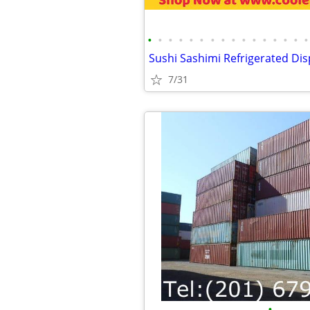
•
•
•
•
•
•
•
•
•
•
•
•
•
•
•
•
7/31
•