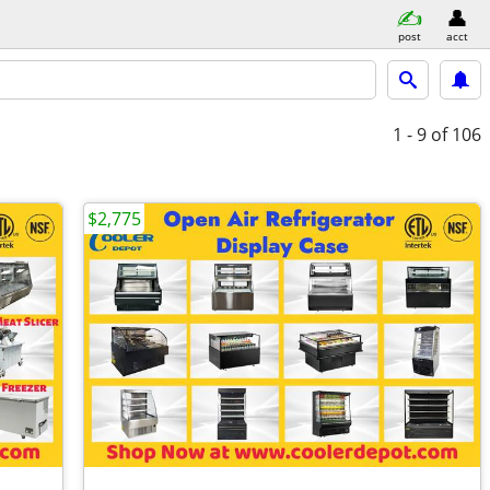
post
acct
1 - 9
of 106
$2,775