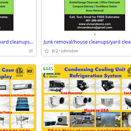
•
Junk removal/house cleanups/yard cleanups/dumpster rentals/demolition/tree remov
8/2
Johnston
$445