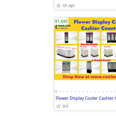
6h ago
$1,440
•
•
•
•
•
•
•
•
•
•
•
•
•
•
•
•
8/5