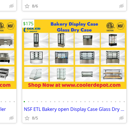
8/6
$175
•
•
•
•
•
•
•
•
•
•
•
•
•
•
•
•
•
•
•
•
•
•
•
•
•
•
•
•
ler
NSF ETL Bakery open Display Case Glass Dry Case
8/5