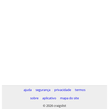
ajuda
segurança
privacidade
termos
sobre
aplicativo
mapa do site
© 2026 craigslist