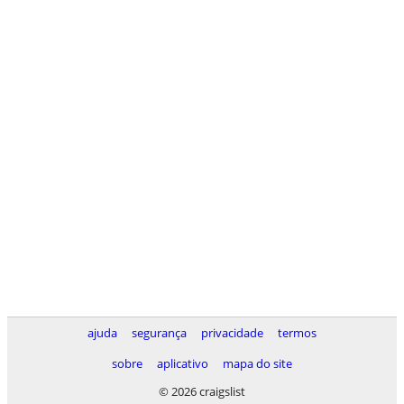
ajuda
segurança
privacidade
termos
sobre
aplicativo
mapa do site
© 2026 craigslist