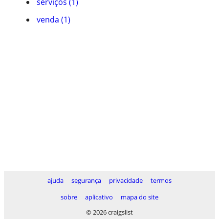
serviços (1)
venda (1)
ajuda
segurança
privacidade
termos
sobre
aplicativo
mapa do site
© 2026 craigslist