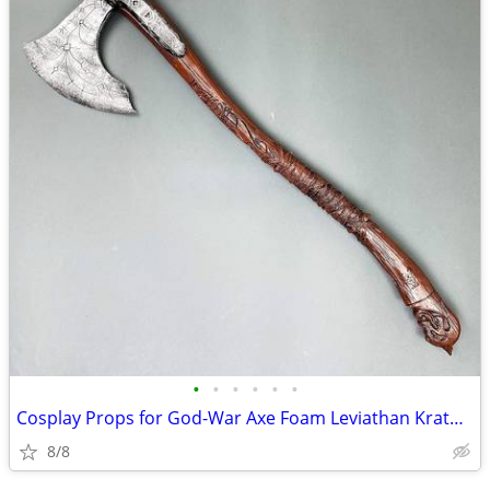
•
•
•
•
•
•
Cosplay Props for God-War Axe Foam Leviathan Kratos Axe
8/8