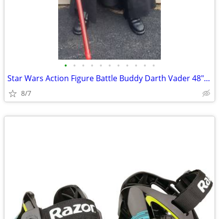
•
•
•
•
•
•
•
•
•
•
•
Star Wars Action Figure Battle Buddy Darth Vader 48" Jakks Pacific
8/7