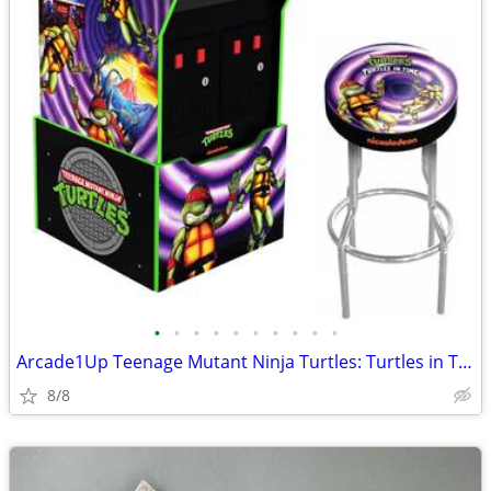
•
•
•
•
•
•
•
•
•
•
Arcade1Up Teenage Mutant Ninja Turtles: Turtles in Time Arcade Machine
8/8