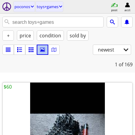
poconos
toys+games
post
acct
+
price
condition
sold by
newest
1
of 169
$60