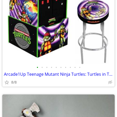
•
•
•
•
•
•
•
•
•
•
Arcade1Up Teenage Mutant Ninja Turtles: Turtles in Time Arcade Machine
8/8