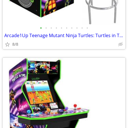
•
•
•
•
•
•
•
•
•
•
Arcade1Up Teenage Mutant Ninja Turtles: Turtles in Time Arcade Machine
8/8