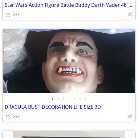
Star Wars Action Figure Battle Buddy Darth Vader 48" Jakks Pacific
8/7
•
•
•
•
•
•
•
DRACULA BUST DECORATION LIFE SIZE 3D
8/7