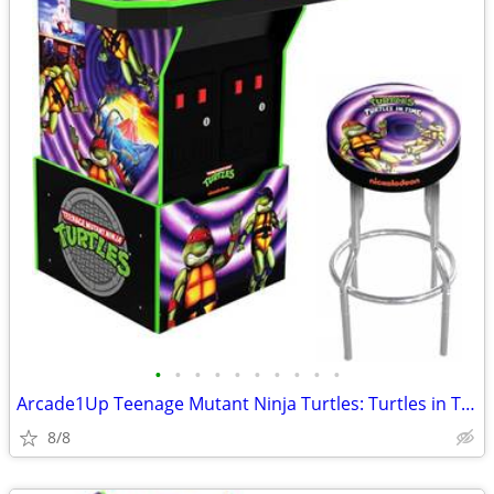
•
•
•
•
•
•
•
•
•
•
Arcade1Up Teenage Mutant Ninja Turtles: Turtles in Time Arcade Machine
8/8