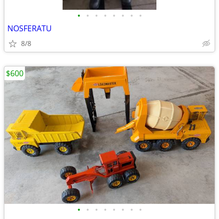
•
•
•
•
•
•
•
•
NOSFERATU
8/8
$600
•
•
•
•
•
•
•
•