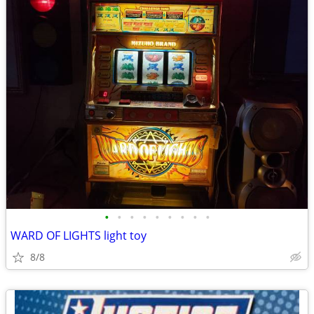
•
•
•
•
•
•
•
•
•
WARD OF LIGHTS light toy
8/8