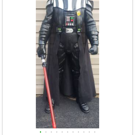
•
•
•
•
•
•
•
•
•
•
•