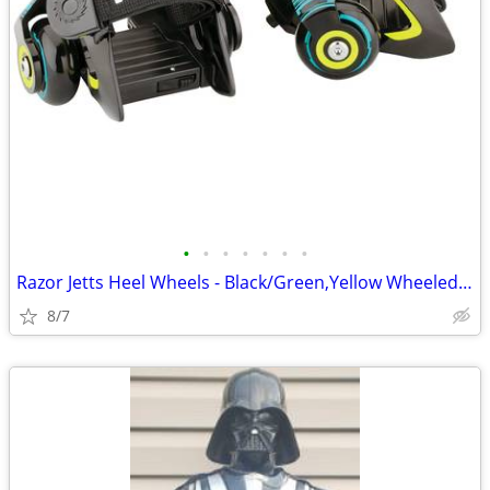
•
•
•
•
•
•
•
Razor Jetts Heel Wheels - Black/Green,Yellow Wheeled Skate Shoes
8/7