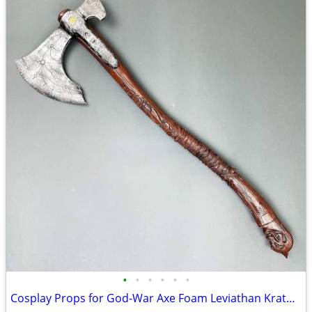
•
•
•
•
•
•
Cosplay Props for God-War Axe Foam Leviathan Kratos Axe