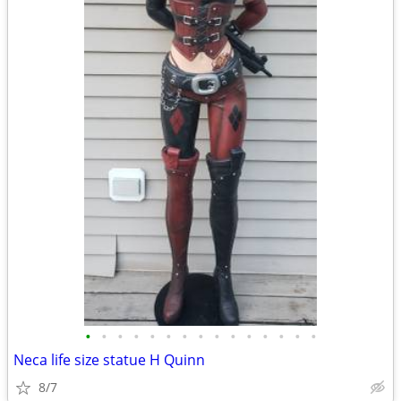
•
•
•
•
•
•
•
•
•
•
•
•
•
•
•
Neca life size statue H Quinn
8/7