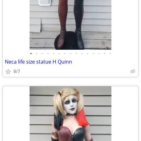
•
•
•
•
•
•
•
•
•
•
•
•
•
•
•
Neca life size statue H Quinn
8/7