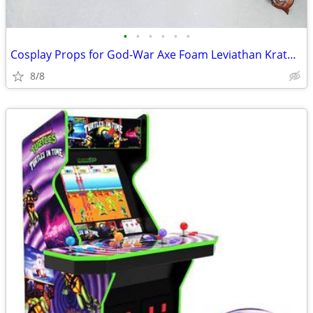
•
•
•
•
•
•
Cosplay Props for God-War Axe Foam Leviathan Kratos Axe
8/8