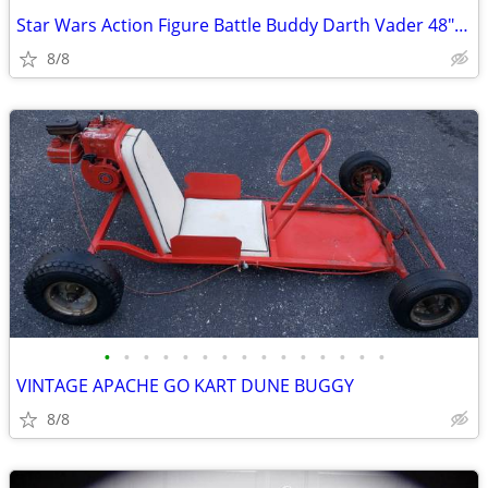
Star Wars Action Figure Battle Buddy Darth Vader 48" Jakks Pacific
8/8
•
•
•
•
•
•
•
•
•
•
•
•
•
•
•
VINTAGE APACHE GO KART DUNE BUGGY
8/8