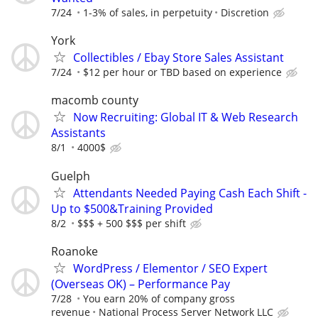
7/24
1-3% of sales, in perpetuity
Discretion
York
Collectibles / Ebay Store Sales Assistant
7/24
$12 per hour or TBD based on experience
macomb county
Now Recruiting: Global IT & Web Research
Assistants
8/1
4000$
Guelph
Attendants Needed Paying Cash Each Shift -
Up to $500&Training Provided
8/2
$$$ + 500 $$$ per shift
Roanoke
WordPress / Elementor / SEO Expert
(Overseas OK) – Performance Pay
7/28
You earn 20% of company gross
revenue
National Process Server Network LLC