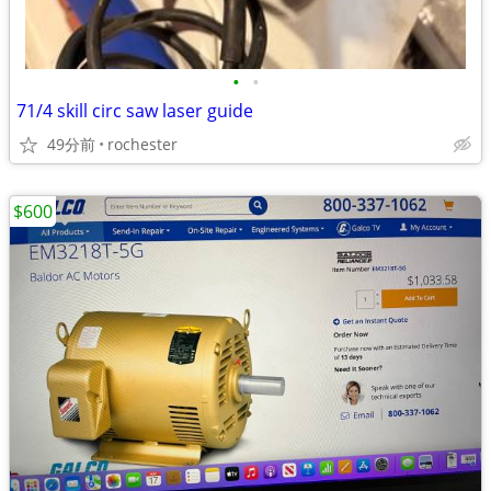
•
•
71/4 skill circ saw laser guide
49分前
rochester
$600