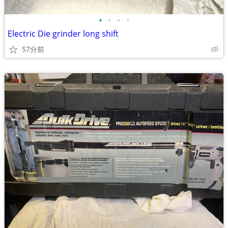
•
•
•
•
Electric Die grinder long shift
57分前