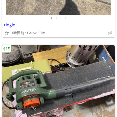
•
•
•
•
ridgid
1時間前
Grove City
$15