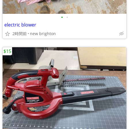
•
•
electric blower
2時間前
new brighton
$15