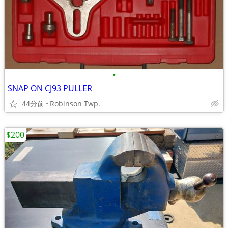
•
SNAP ON CJ93 PULLER
44分前
Robinson Twp.
$200