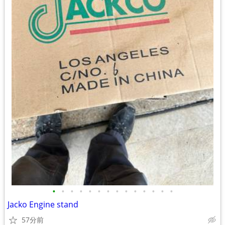
•
•
•
•
•
•
•
•
•
•
•
•
•
•
Jacko Engine stand
57分前