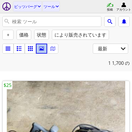
ピッツバーグ
ツール
投稿
アカウント
+
価格
状態
により販売されています
最新
1
1,700 の
$25