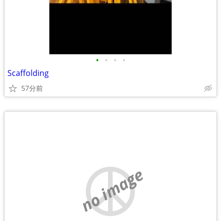
•
•
•
•
Scaffolding
57分前
no image