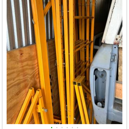
•
•
•
•
•
•