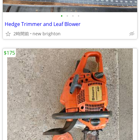
•
•
•
•
Hedge Trimmer and Leaf Blower
2時間前
new brighton
$175