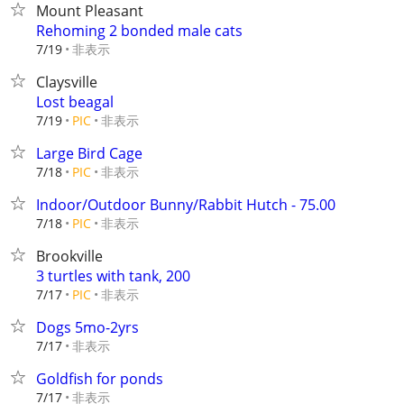
Mount Pleasant
Rehoming 2 bonded male cats
非表示
7/19
Claysville
Lost beagal
非表示
7/19
PIC
Large Bird Cage
非表示
7/18
PIC
Indoor/Outdoor Bunny/Rabbit Hutch - 75.00
非表示
7/18
PIC
Brookville
3 turtles with tank, 200
非表示
7/17
PIC
Dogs 5mo-2yrs
非表示
7/17
Goldfish for ponds
非表示
7/17