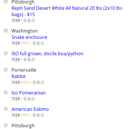
Pittsburgh
Repti Sand Desert White All Natural 20 lbs (2x10 lbs
bags) - $15
非表示
7/29
Washington
Snake enclosure
非表示
7/29
PIC
ISO full grown, docile boa/python
非表示
7/29
Portersville
Rabbit
非表示
7/29
PIC
Iso Pomeranian
非表示
7/29
American Eskimo
非表示
7/29
PIC
Pittsburgh