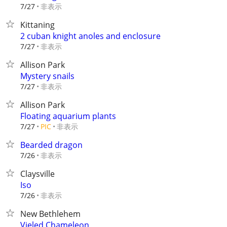
非表示
7/27
Kittaning
2 cuban knight anoles and enclosure
非表示
7/27
Allison Park
Mystery snails
非表示
7/27
Allison Park
Floating aquarium plants
非表示
7/27
PIC
Bearded dragon
非表示
7/26
Claysville
Iso
非表示
7/26
New Bethlehem
Vieled Chameleon