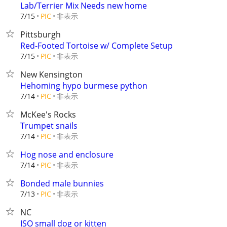
Lab/Terrier Mix Needs new home
非表示
7/15
PIC
Pittsburgh
Red-Footed Tortoise w/ Complete Setup
非表示
7/15
PIC
New Kensington
Hehoming hypo burmese python
非表示
7/14
PIC
McKee's Rocks
Trumpet snails
非表示
7/14
PIC
Hog nose and enclosure
非表示
7/14
PIC
Bonded male bunnies
非表示
7/13
PIC
NC
ISO small dog or kitten