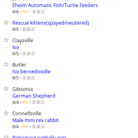
Eheim Automatic Fish/Turtle Feeders
非表示
8/6
PIC
Rescue kittens(spayed/neutered)
非表示
8/5
Claysville
Iso
非表示
8/5
Butler
Iso bernedoodle
非表示
8/5
Gibsonia
German Shepherd
非表示
8/4
PIC
Connellsville
Male mini rex rabbit
非表示
8/4
PIC
Rehoming potbelly pigs