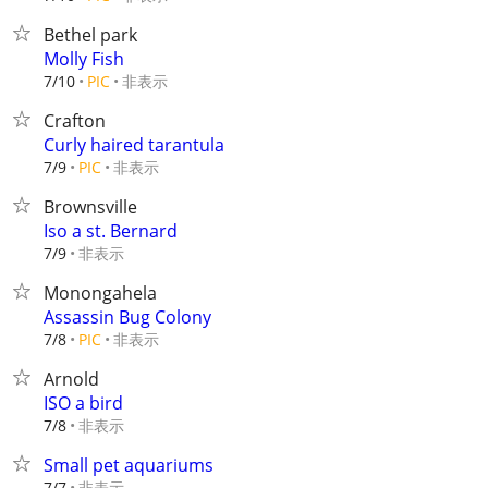
Bethel park
Molly Fish
非表示
7/10
PIC
Crafton
Curly haired tarantula
非表示
7/9
PIC
Brownsville
Iso a st. Bernard
非表示
7/9
Monongahela
Assassin Bug Colony
非表示
7/8
PIC
Arnold
ISO a bird
非表示
7/8
Small pet aquariums
非表示
7/7