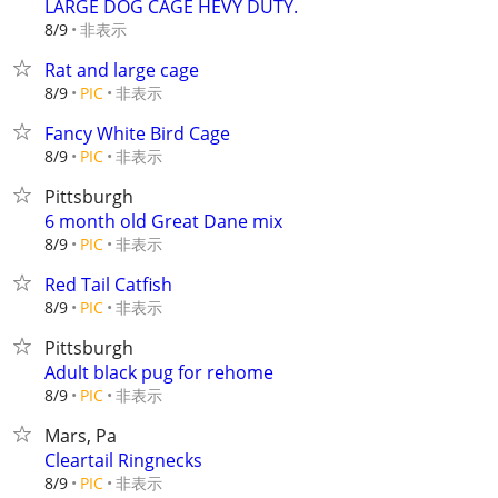
LARGE DOG CAGE HEVY DUTY.
非表示
8/9
Rat and large cage
非表示
8/9
PIC
Fancy White Bird Cage
非表示
8/9
PIC
Pittsburgh
6 month old Great Dane mix
非表示
8/9
PIC
Red Tail Catfish
非表示
8/9
PIC
Pittsburgh
Adult black pug for rehome
非表示
8/9
PIC
Mars, Pa
Cleartail Ringnecks
非表示
8/9
PIC