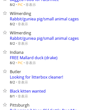
非表示
8/2
PIC
Wilmerding
Rabbit/guniea pig/small animal cages
非表示
8/2
Wilmerding
Rabbit/guniea pig/small animal cages
非表示
8/2
Indiana
FREE Mallard duck (drake)
非表示
8/2
PIC
Butler
Looking for litterbox cleaner!
非表示
8/2
Black kitten wanted
非表示
8/1
Pittsburgh