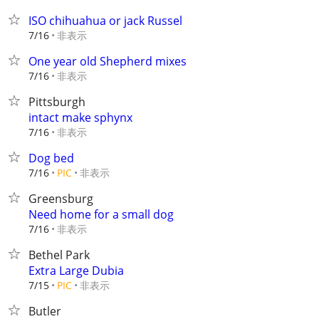
ISO chihuahua or jack Russel
非表示
7/16
One year old Shepherd mixes
非表示
7/16
Pittsburgh
intact make sphynx
非表示
7/16
Dog bed
非表示
7/16
PIC
Greensburg
Need home for a small dog
非表示
7/16
Bethel Park
Extra Large Dubia
非表示
7/15
PIC
Butler