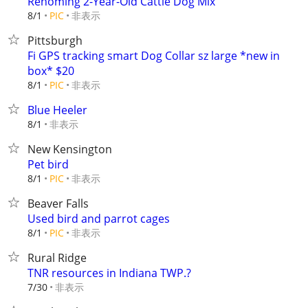
Rehoming 2-Year-Old Cattle Dog Mix
非表示
8/1
PIC
Pittsburgh
Fi GPS tracking smart Dog Collar sz large *new in
box* $20
非表示
8/1
PIC
Blue Heeler
非表示
8/1
New Kensington
Pet bird
非表示
8/1
PIC
Beaver Falls
Used bird and parrot cages
非表示
8/1
PIC
Rural Ridge
TNR resources in Indiana TWP.?
非表示
7/30