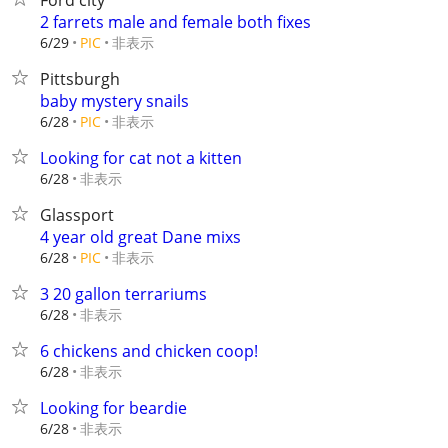
Ford city
2 farrets male and female both fixes
非表示
6/29
PIC
Pittsburgh
baby mystery snails
非表示
6/28
PIC
Looking for cat not a kitten
非表示
6/28
Glassport
4 year old great Dane mixs
非表示
6/28
PIC
3 20 gallon terrariums
非表示
6/28
6 chickens and chicken coop!
非表示
6/28
Looking for beardie
非表示
6/28