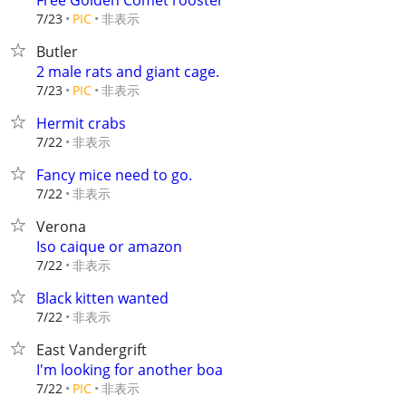
Free Golden Comet rooster
非表示
7/23
PIC
Butler
2 male rats and giant cage.
非表示
7/23
PIC
Hermit crabs
非表示
7/22
Fancy mice need to go.
非表示
7/22
Verona
Iso caique or amazon
非表示
7/22
Black kitten wanted
非表示
7/22
East Vandergrift
I'm looking for another boa
非表示
7/22
PIC