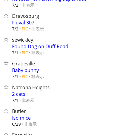
非表示
7/2
Dravosburg
Fluval 307
非表示
7/2
PIC
sewickley
Found Dog on Duff Road
非表示
7/1
PIC
Grapeville
Baby bunny
非表示
7/1
PIC
Natrona Heights
2 cats
非表示
7/1
Butler
Iso mice
非表示
6/29