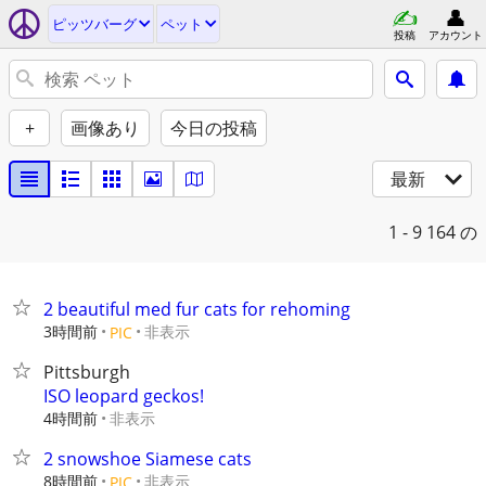
ピッツバーグ
ペット
投稿
アカウント
+
画像あり
今日の投稿
最新
1 - 9
164 の
2 beautiful med fur cats for rehoming
3時間前
非表示
PIC
Pittsburgh
ISO leopard geckos!
4時間前
非表示
2 snowshoe Siamese cats
8時間前
非表示
PIC