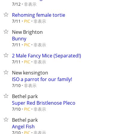
非表示
7/12
Rehoming female tortie
非表示
7/11
PIC
New Brighton
Bunny
非表示
7/11
PIC
2 Male Fancy Mice (Separated!)
非表示
7/11
PIC
New kensington
ISO a parrot for our family!
非表示
7/10
Bethel park
Super Red Bristlenose Pleco
非表示
7/10
PIC
Bethel park
Angel Fish
非表示
7/10
PIC