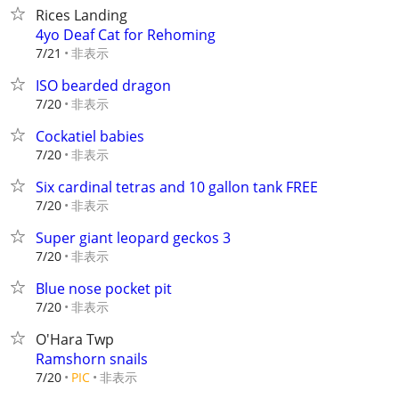
Rices Landing
4yo Deaf Cat for Rehoming
非表示
7/21
ISO bearded dragon
非表示
7/20
Cockatiel babies
非表示
7/20
Six cardinal tetras and 10 gallon tank FREE
非表示
7/20
Super giant leopard geckos 3
非表示
7/20
Blue nose pocket pit
非表示
7/20
O'Hara Twp
Ramshorn snails
非表示
7/20
PIC