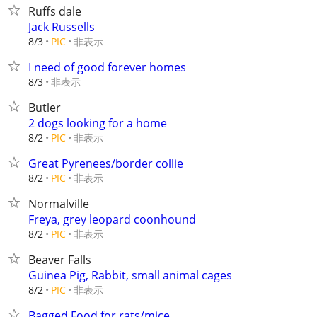
Ruffs dale
Jack Russells
非表示
8/3
PIC
I need of good forever homes
非表示
8/3
Butler
2 dogs looking for a home
非表示
8/2
PIC
Great Pyrenees/border collie
非表示
8/2
PIC
Normalville
Freya, grey leopard coonhound
非表示
8/2
PIC
Beaver Falls
Guinea Pig, Rabbit, small animal cages
非表示
8/2
PIC
Bagged Food for rats/mice