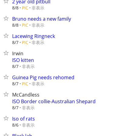
2 year old pitbull
非表示
8/8
PIC
Bruno needs a new family
非表示
8/8
PIC
Lacewing Ringneck
非表示
8/7
PIC
Irwin
ISO kitten
非表示
8/7
Guinea Pig needs rehomed
非表示
8/7
PIC
McCandless
ISO Border collie-Australian Shepard
非表示
8/7
Iso of rats
非表示
8/6