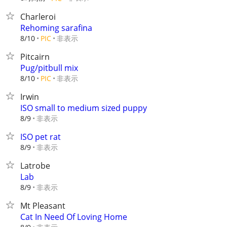
Charleroi
Rehoming sarafina
非表示
8/10
PIC
Pitcairn
Pug/pitbull mix
非表示
8/10
PIC
Irwin
ISO small to medium sized puppy
非表示
8/9
ISO pet rat
非表示
8/9
Latrobe
Lab
非表示
8/9
Mt Pleasant
Cat In Need Of Loving Home