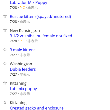
Labrador Mix Puppy
非表示
7/28
PIC
Rescue kittens(spayed/neutered)
非表示
7/28
New Kensington
3 1/2 yr shiba Inu female not fixed
非表示
7/28
PIC
3 male kittens
非表示
7/27
Washington
Dubia feeders
非表示
7/27
Kittaning
Lab mix puppy
非表示
7/27
Kittaning
Crested gecko and enclosure