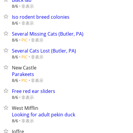
Black lab
非表示
8/6
Iso rodent breed colonies
非表示
8/6
Several Missing Cats (Butler, PA)
非表示
8/6
PIC
Several Cats Lost (Butler, PA)
非表示
8/6
PIC
New Castle
Parakeets
非表示
8/6
PIC
Free red ear sliders
非表示
8/6
West Mifflin
Looking for adult pekin duck
非表示
8/6
Joffre