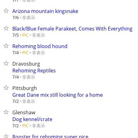
Arizona mountain kingsnake
非表示
7/6
Black/Blue Female Parakeet, Comes With Everything
非表示
7/5
PIC
Rehoming blood hound
非表示
7/4
PIC
Dravosburg
Rehoming Reptiles
非表示
7/4
Pittsburgh
Great Dane mix still looking for a home
非表示
7/2
Glenshaw
Dog kennel/crate
非表示
7/2
PIC
Rooster for rehoming super nice