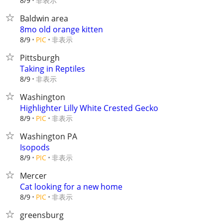
非表示
8/9
Baldwin area
8mo old orange kitten
非表示
8/9
PIC
Pittsburgh
Taking in Reptiles
非表示
8/9
Washington
Highlighter Lilly White Crested Gecko
非表示
8/9
PIC
Washington PA
Isopods
非表示
8/9
PIC
Mercer
Cat looking for a new home
非表示
8/9
PIC
greensburg