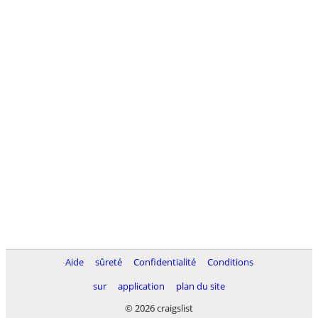
Aide
sûreté
Confidentialité
Conditions
sur
application
plan du site
© 2026 craigslist