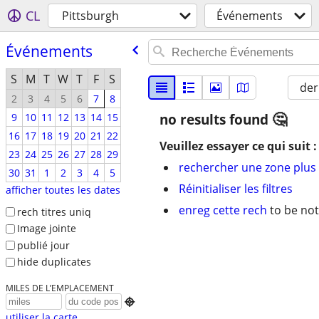
CL
Pittsburgh
Événements
Événements
S
M
T
W
T
F
S
der
2
3
4
5
6
7
8
9
10
11
12
13
14
15
no results found
16
17
18
19
20
21
22
Veuillez essayer ce qui suit :
23
24
25
26
27
28
29
rechercher une zone plus 
30
31
1
2
3
4
5
Réinitialiser les filtres
afficher toutes les dates
enreg cette rech
to be not
rech titres uniq
Image jointe
publié jour
hide duplicates
MILES DE L’EMPLACEMENT

utiliser la carte...