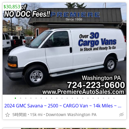
$30,853
•
•
•
•
•
•
•
•
•
•
•
•
•
•
•
•
•
•
•
•
2024 GMC Savana ~ 2500 ~ CARGO Van ~ 14k Miles ~ WARRANTY till 100k MI
5時間前
15k mi
Downtown Washington PA