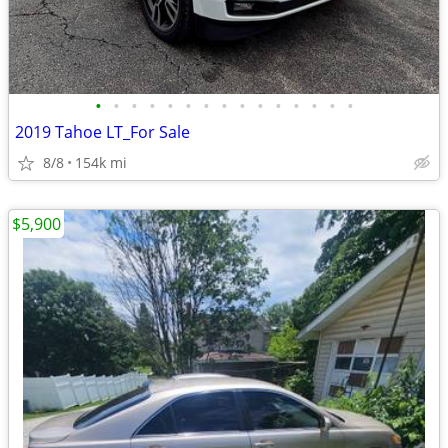
•
•
•
•
•
•
•
•
•
•
•
•
•
•
•
2019 Tahoe LT_For Sale
8/8
154k mi
$5,900