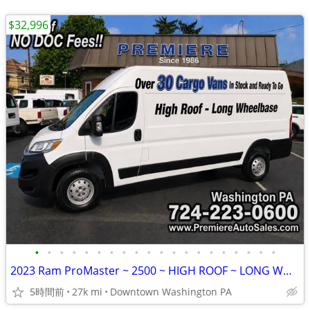
$32,996
•
•
•
•
•
•
•
•
•
•
•
•
•
•
•
•
•
•
•
•
2023 Ram ProMaster ~ 2500 ~ HIGH ROOF ~ LONG WHEELBASE ~ 26k Miles
5時間前
27k mi
Downtown Washington PA