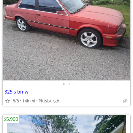
•
•
325is bmw
8/8
14k mi
Pittsburgh
$5,900