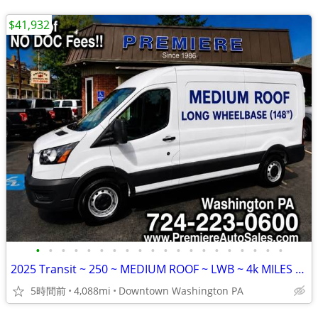
$41,932
•
•
•
•
•
•
•
•
•
•
•
•
•
•
•
•
•
•
•
•
2025 Transit ~ 250 ~ MEDIUM ROOF ~ LWB ~ 4k MILES ~ Factory WARRANTY
5時間前
4,088mi
Downtown Washington PA