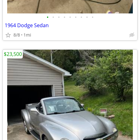
•
•
•
•
•
•
•
•
•
1964 Dodge Sedan
8/8
1mi
$23,500