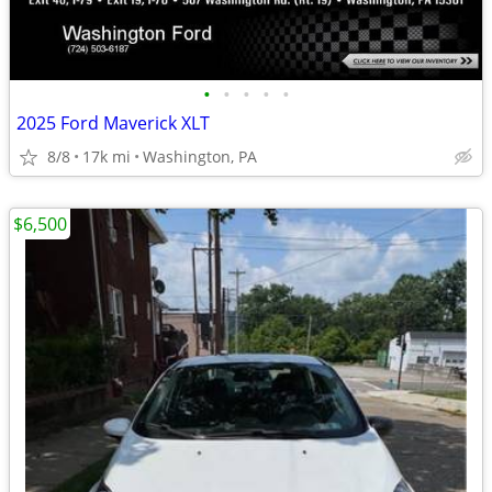
•
•
•
•
•
2025 Ford Maverick XLT
8/8
17k mi
Washington, PA
$6,500