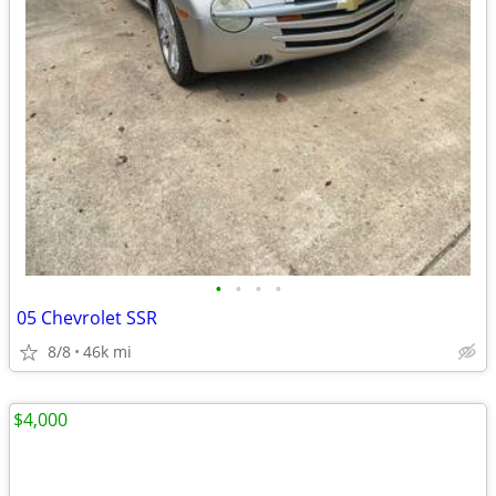
•
•
•
•
05 Chevrolet SSR
8/8
46k mi
$4,000