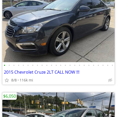
•
•
•
•
•
•
•
•
•
•
•
•
•
•
•
•
•
•
•
•
•
•
•
•
2015 Chevrolet Cruze 2LT CALL NOW !!!
8/8
116k mi
$6,050