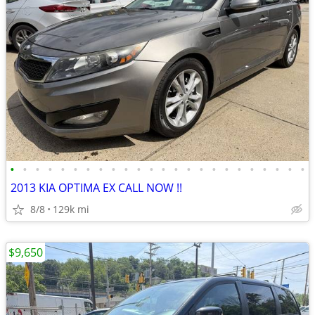
•
•
•
•
•
•
•
•
•
•
•
•
•
•
•
•
•
•
•
•
•
•
•
•
2013 KIA OPTIMA EX CALL NOW !!
8/8
129k mi
$9,650