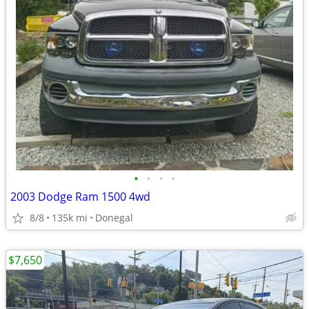
•
•
•
•
2003 Dodge Ram 1500 4wd
8/8
135k mi
Donegal
$7,650