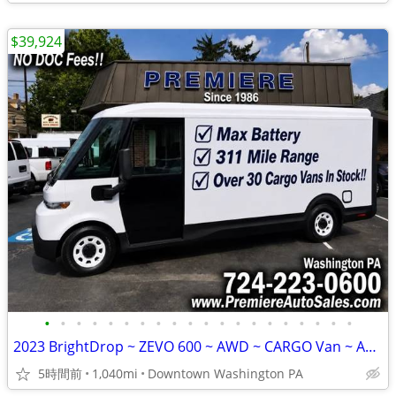
$39,924
•
•
•
•
•
•
•
•
•
•
•
•
•
•
•
•
•
•
•
•
2023 BrightDrop ~ ZEVO 600 ~ AWD ~ CARGO Van ~ As New w/ ONLY 1k MILES
5時間前
1,040mi
Downtown Washington PA