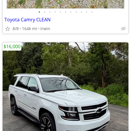
•
•
•
•
•
•
•
•
•
•
•
Toyota Camry CLEAN
8/8
164k mi
Irwin
$16,000