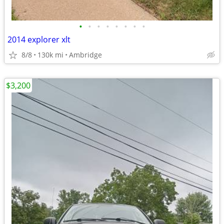
•
•
•
•
•
•
•
•
2014 explorer xlt
8/8
130k mi
Ambridge
$3,200