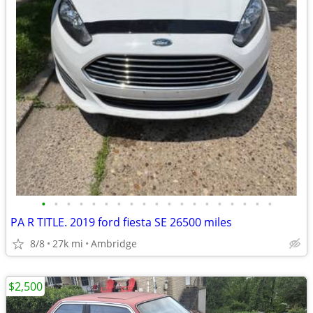
•
•
•
•
•
•
•
•
•
•
•
•
•
•
•
•
•
•
•
PA R TITLE. 2019 ford fiesta SE 26500 miles
8/8
27k mi
Ambridge
$2,500