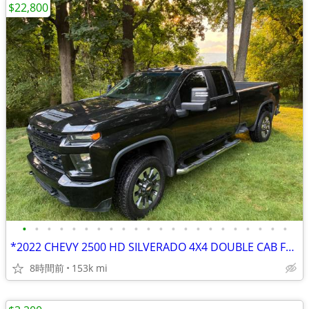
$22,800
•
•
•
•
•
•
•
•
•
•
•
•
•
•
•
•
•
•
•
•
•
•
*2022 CHEVY 2500 HD SILVERADO 4X4 DOUBLE CAB FULL SIZE 8 BED*
8時間前
153k mi