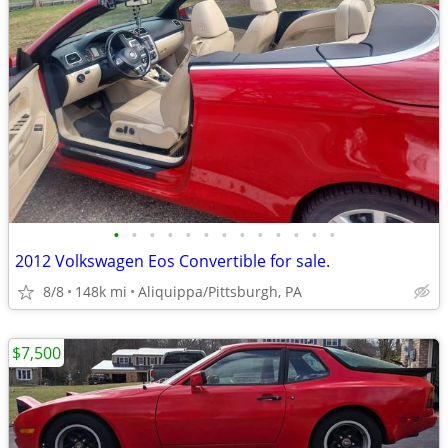
•
•
•
•
•
•
•
•
•
•
•
•
•
2012 Volkswagen Eos Convertible for sale.
8/8
148k mi
Aliquippa/Pittsburgh, PA
$7,500