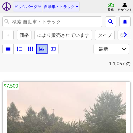
ピッツバーグ
自動車・トラック
投稿
アカウント
+
価格
により販売されています
タイプ
型式
最新
1
1,067 の
$7,500