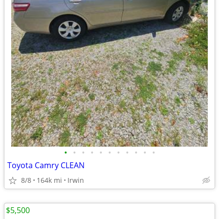
•
•
•
•
•
•
•
•
•
•
•
Toyota Camry CLEAN
8/8
164k mi
Irwin
$5,500