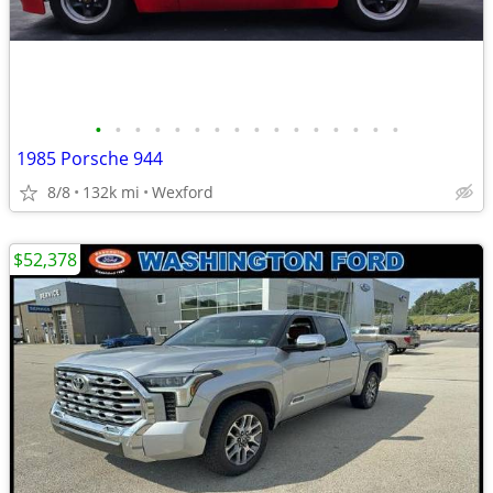
•
•
•
•
•
•
•
•
•
•
•
•
•
•
•
•
1985 Porsche 944
8/8
132k mi
Wexford
$52,378