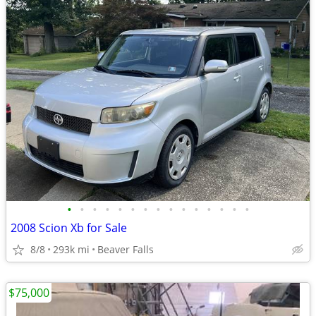
•
•
•
•
•
•
•
•
•
•
•
•
•
•
•
2008 Scion Xb for Sale
8/8
293k mi
Beaver Falls
$75,000