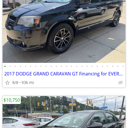
•
•
•
•
•
•
•
•
•
•
•
•
•
•
•
•
•
•
•
•
•
•
•
•
2017 DODGE GRAND CARAVAN GT Financing for EVERYONE !!!
8/8
93k mi
$10,750