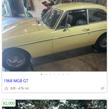
•
•
•
•
•
•
•
1968 MGB GT
8/8
47k mi
$2,000