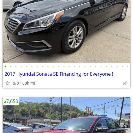
•
•
•
•
•
•
•
•
•
•
•
•
•
•
•
•
•
•
•
•
•
•
•
•
2017 Hyundai Sonata SE Financing for Everyone !
8/8
88k mi
$7,650