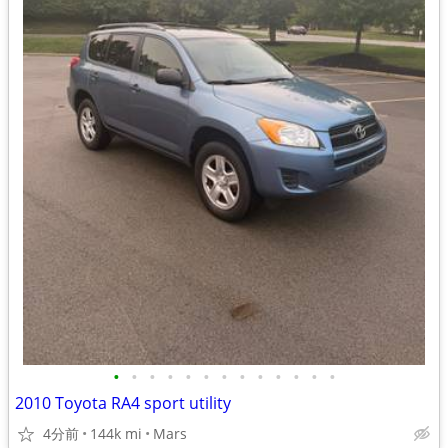
•
•
•
•
•
•
•
•
•
•
•
•
•
2010 Toyota RA4 sport utility
4分前
144k mi
Mars