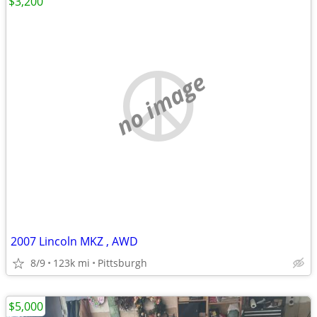
$3,200
no image
2007 Lincoln MKZ , AWD
8/9
123k mi
Pittsburgh
$5,000