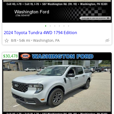
•
•
•
•
•
•
2024 Toyota Tundra 4WD 1794 Edition
8/8
54k mi
Washington, PA
$30,478