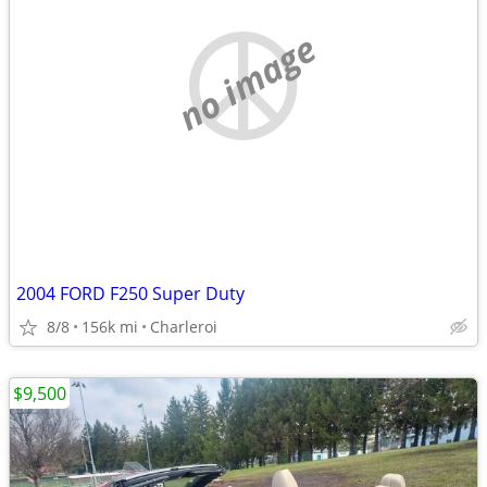
no image
2004 FORD F250 Super Duty
8/8
156k mi
Charleroi
$9,500