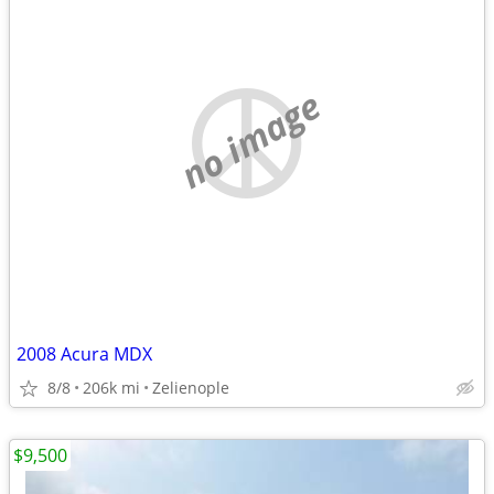
no image
2008 Acura MDX
8/8
206k mi
Zelienople
$9,500