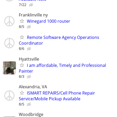
7/22
Franklinville ny
Winegard 1000 router
8/5
Remote Software Agency Operations
Coordinator
8/6
Hyattsville
I am affordable, Timely and Professional
Painter
8/3
Alexandria, VA
ISMART REPAIRS/Cell Phone Repair
Service/Mobile Pickup Available
8/5
Woodbridge