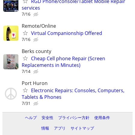
RGD Phone/console/Tablet Mobile Repair
services
7/16
Remote/Online
Virtual Companionship Offered
7/16
Berks county
Cheap Cell phone Repair (Screen
Replacements in Minutes)
7/14
Port Huron
Electronic Repairs: Consoles, Computers,
Tablets & Phones
7/31
ヘルプ
安全性
プライバシー方針
使用条件
情報
アプリ
サイトマップ