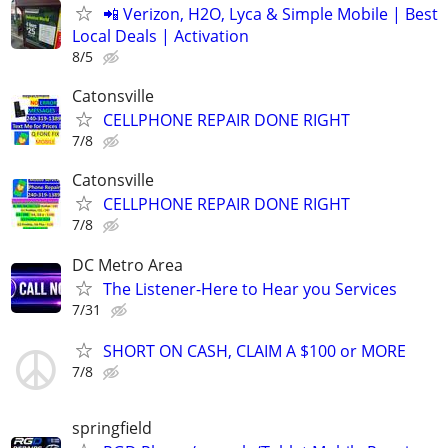
📲 Verizon, H2O, Lyca & Simple Mobile | Best
Local Deals | Activation
8/5
Catonsville
CELLPHONE REPAIR DONE RIGHT
7/8
Catonsville
CELLPHONE REPAIR DONE RIGHT
7/8
DC Metro Area
The Listener-Here to Hear you Services
7/31
SHORT ON CASH, CLAIM A $100 or MORE
7/8
springfield