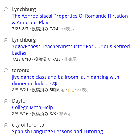
Lynchburg
The Aphrodisiacal Properties Of Romantic Flirtation
& Amorous Play
7/25-8/7
投稿済み 7/24
非表示
Lynchburg
Yoga/Fitness Teacher/Instructor For Curious Retired
Ladies
7/28-8/10
投稿済み 7/28
非表示
toronto
jive dance class and ballroom latin dancing with
dinner included 32$
8/8-8/21
投稿済み 5時間前
非表示
PIC
Dayton
College Math Help
8/3-8/16
投稿済み 8/3
非表示
city of toronto
Spanish Language Lessons and Tutoring