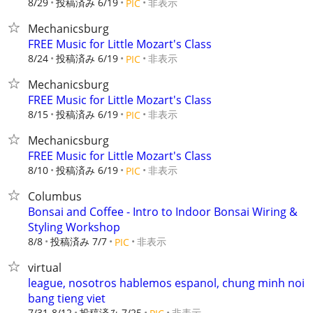
8/29
投稿済み 6/19
非表示
PIC
Mechanicsburg
FREE Music for Little Mozart's Class
8/24
投稿済み 6/19
非表示
PIC
Mechanicsburg
FREE Music for Little Mozart's Class
8/15
投稿済み 6/19
非表示
PIC
Mechanicsburg
FREE Music for Little Mozart's Class
8/10
投稿済み 6/19
非表示
PIC
Columbus
Bonsai and Coffee - Intro to Indoor Bonsai Wiring &
Styling Workshop
8/8
投稿済み 7/7
非表示
PIC
virtual
league, nosotros hablemos espanol, chung minh noi
bang tieng viet
7/31-8/12
投稿済み 7/25
非表示