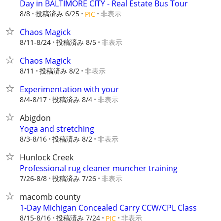
Day in BALTIMORE CITY - Real Estate Bus Tour
8/8
投稿済み 6/25
非表示
PIC
Chaos Magick
8/11-8/24
投稿済み 8/5
非表示
Chaos Magick
8/11
投稿済み 8/2
非表示
Experimentation with your
8/4-8/17
投稿済み 8/4
非表示
Abigdon
Yoga and stretching
8/3-8/16
投稿済み 8/2
非表示
Hunlock Creek
Professional rug cleaner muncher training
7/26-8/8
投稿済み 7/26
非表示
macomb county
1-Day Michigan Concealed Carry CCW/CPL Class
8/15-8/16
投稿済み 7/24
非表示
PIC