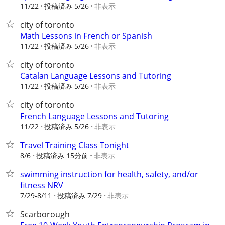
11/22
投稿済み 5/26
非表示
city of toronto
Math Lessons in French or Spanish
11/22
投稿済み 5/26
非表示
city of toronto
Catalan Language Lessons and Tutoring
11/22
投稿済み 5/26
非表示
city of toronto
French Language Lessons and Tutoring
11/22
投稿済み 5/26
非表示
Travel Training Class Tonight
8/6
投稿済み 15分前
非表示
swimming instruction for health, safety, and/or
fitness NRV
7/29-8/11
投稿済み 7/29
非表示
Scarborough