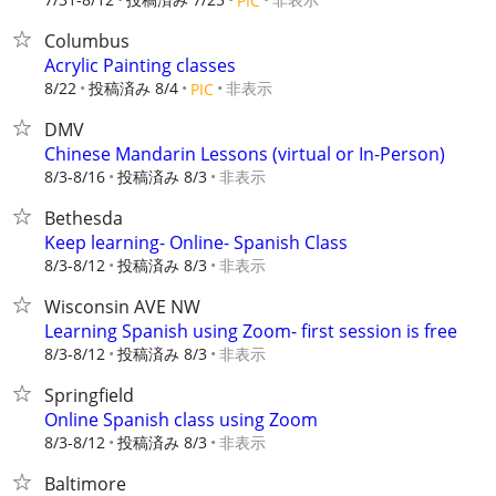
PIC
Columbus
Acrylic Painting classes
8/22
投稿済み 8/4
非表示
PIC
DMV
Chinese Mandarin Lessons (virtual or In-Person)
8/3-8/16
投稿済み 8/3
非表示
Bethesda
Keep learning- Online- Spanish Class
8/3-8/12
投稿済み 8/3
非表示
Wisconsin AVE NW
Learning Spanish using Zoom- first session is free
8/3-8/12
投稿済み 8/3
非表示
Springfield
Online Spanish class using Zoom
8/3-8/12
投稿済み 8/3
非表示
Baltimore