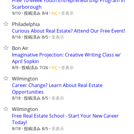
Free 10-Week Youth Entrepreneurship Program in
Scarborough
9/10
投稿済み 8/4
非表示
PIC
Philadelphia
Curious About Real Estate? Attend Our Free Event!
8/18
投稿済み 8/5
非表示
Bon Air
Imaginative Projection: Creative Writing Class w/
April Sopkin
8/9
投稿済み 7/26
非表示
PIC
Wilmington
Career Change? Learn About Real Estate
Opportunities
8/18
投稿済み 8/5
非表示
Wilmington
Free Real Estate School - Start Your New Career
Today!
8/18
投稿済み 8/5
非表示