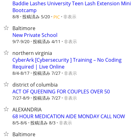
Baddie Lashes University Teen Lash Extension Mini
Bootcamp
8/8
投稿済み 5/20
非表示
PIC
Baltimore
New Private School
9/7-9/20
投稿済み 4/11
非表示
northern virginia
CyberArk [Cybersecurity ] Training – No Coding
Required | Live Online
8/4-8/17
投稿済み 7/27
非表示
district of columbia
ACT OF QUEENING FOR COUPLES OVER 50
7/27-8/9
投稿済み 7/27
非表示
ALEXANDRIA
68 HOUR MEDICATION AIDE MONDAY CALL NOW
8/5-8/6
投稿済み 8/3
非表示
Baltimore