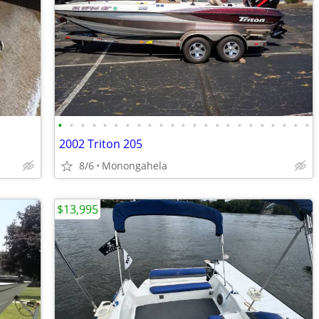
•
•
•
•
•
•
•
•
•
•
•
•
•
•
•
•
•
•
•
•
•
•
•
2002 Triton 205
8/6
Monongahela
$13,995