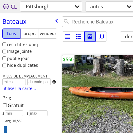
CL
Pittsburgh
autos
Bateaux
Tous
propr.
vendeur
der
rech titres uniq
Image jointe
publié jour
$550
hide duplicates
MILES DE L’EMPLACEMENT

utiliser la carte...
Prix
Gratuit
$
– $
avg: $6,552