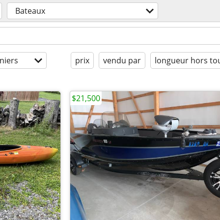
Bateaux
niers
prix
vendu par
longueur hors tou
$21,500