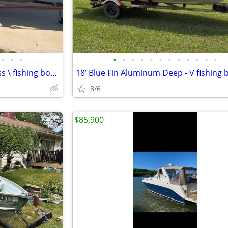
•
•
•
•
•
•
•
•
•
•
•
•
•
•
•
16’ Smoker Craft aluminum bass \ fishing boat, 40hp Johnson outboard,
8/6
$85,900