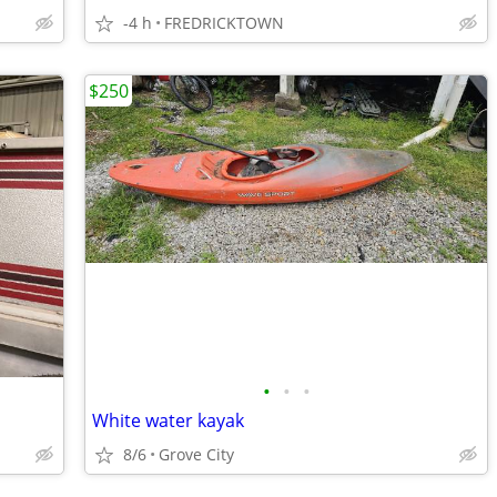
-4 h
FREDRICKTOWN
$250
•
•
•
White water kayak
8/6
Grove City