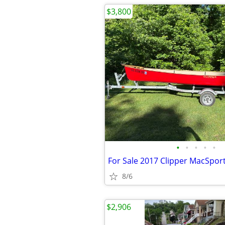
$3,800
•
•
•
•
•
8/6
$2,906