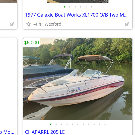
•
•
•
•
•
•
1977 Galaxie Boat Works XL1700 O/B Two Motors
-4 h
Wexford
$6,000
•
•
•
•
•
•
•
•
•
•
•
1977 Galaxie Boat Works XL1700 O/BTwo Motors
CHAPARRL 205 LE