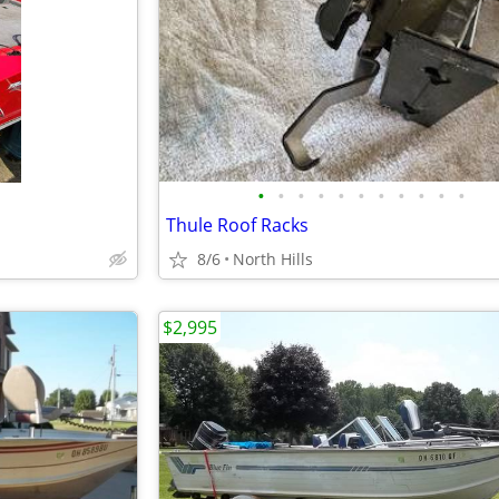
•
•
•
•
•
•
•
•
•
•
•
Thule Roof Racks
8/6
North Hills
$2,995