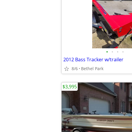
•
•
•
•
2012 Bass Tracker w/trailer
8/6
Bethel Park
$3,995