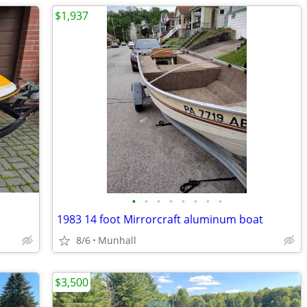
$1,937
•
•
•
•
•
•
•
•
1983 14 foot Mirrorcraft aluminum boat
8/6
Munhall
$3,500