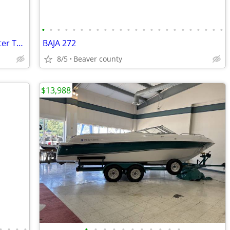
•
•
•
•
•
•
•
•
•
•
•
•
•
•
•
•
•
•
•
•
•
•
•
•
Rinker 342 Express Cruiser w/ Loadmaster Trailer
BAJA 272
8/5
Beaver county
$13,988
•
•
•
•
•
•
•
•
•
•
•
•
•
•
•