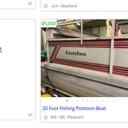
-4 h
Wexford
$5,000
e
•
•
•
•
•
•
•
•
•
•
•
20 Foot Fishing Pontoon Boat
8/6
Mt. Pleasant