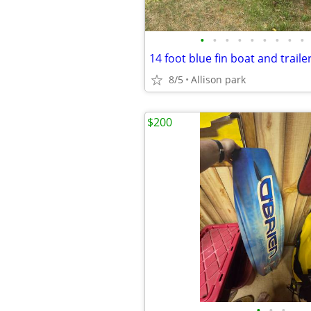
•
•
•
•
•
•
•
•
•
14 foot blue fin boat and traile
8/5
Allison park
$200
•
•
•