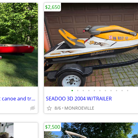
$2,650
•
•
•
•
•
•
•
•
•
•
•
For Sale 2017 Clipper MacSport canoe and trailer
SEADOO 3D 2004 W/TRAILER
8/6
MONROEVILLE
$7,500