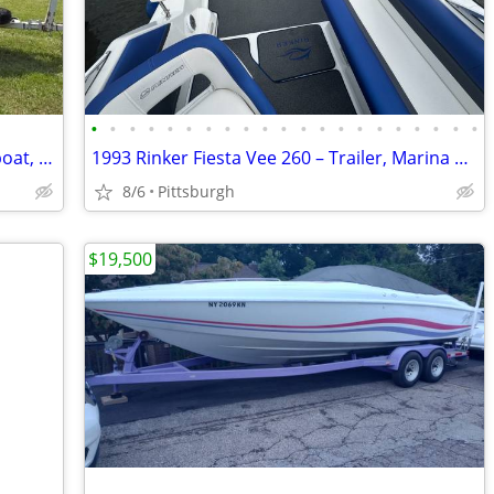
•
•
•
•
•
•
•
•
•
•
•
•
•
•
•
•
•
•
•
•
•
18’ Blue Fin Aluminum Deep - V fishing boat, 115hp Mercury outboard, t
1993 Rinker Fiesta Vee 260 – Trailer, Marina Slip, Generator & Many Up
8/6
Pittsburgh
$19,500