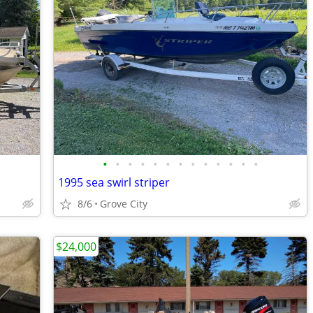
•
•
•
•
•
•
•
•
•
•
•
•
•
1995 sea swirl striper
8/6
Grove City
$24,000