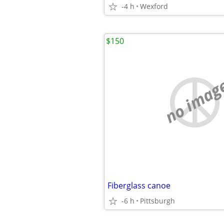
-4 h
Wexford
$150
no imag
Fiberglass canoe
-6 h
Pittsburgh