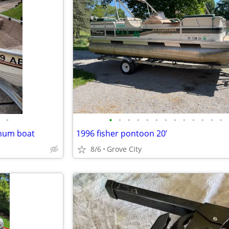
•
•
•
•
•
•
•
•
•
•
•
•
•
•
inum boat
1996 fisher pontoon 20’
8/6
Grove City