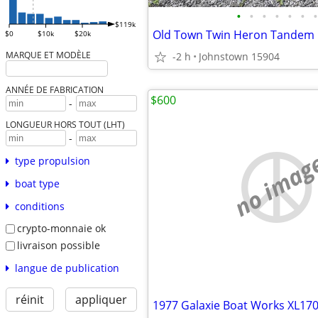
•
•
•
•
•
•
•
$119k
Old Town Twin Heron Tandem 
$0
$10k
$20k
MARQUE ET MODÈLE
-2 h
Johnstown 15904
ANNÉE DE FABRICATION
$600
-
LONGUEUR HORS TOUT (LHT)
-
no imag
type propulsion
boat type
conditions
crypto-monnaie ok
livraison possible
langue de publication
réinit
appliquer