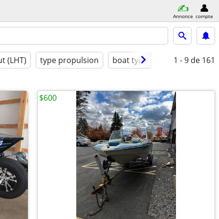
Annonce
compte
t (LHT)
type propulsion
boat type
conditions
1 - 9
de 161
$600