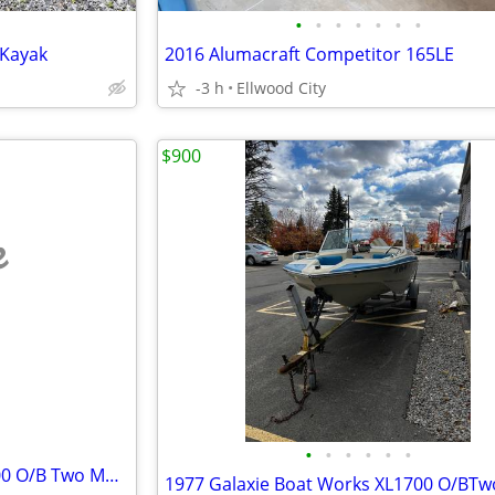
•
•
•
•
•
•
•
Kayak
2016 Alumacraft Competitor 165LE
-3 h
Ellwood City
$900
e
•
•
•
•
•
•
1977 Galaxie Boat Works XL1700 O/B Two Motors