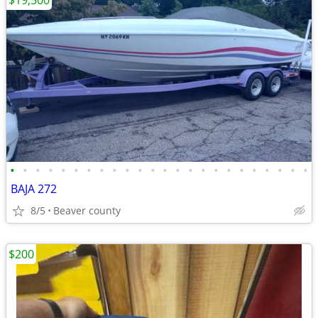
$19,500
•
•
•
•
•
•
•
•
•
•
•
•
•
•
•
•
•
•
•
•
•
•
•
•
BAJA 272
8/5
Beaver county
$200