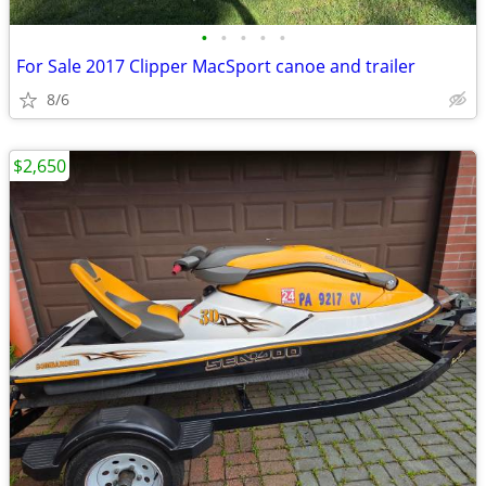
•
•
•
•
•
For Sale 2017 Clipper MacSport canoe and trailer
8/6
$2,650