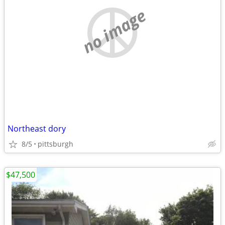
no image
Northeast dory
8/5
pittsburgh
$47,500