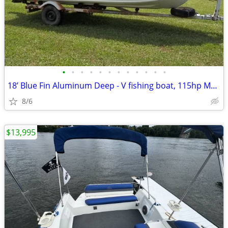
•
•
•
•
•
•
•
•
•
•
•
•
18’ Blue Fin Aluminum Deep - V fishing boat, 115hp Mercury outboard, t
8/6
$13,995