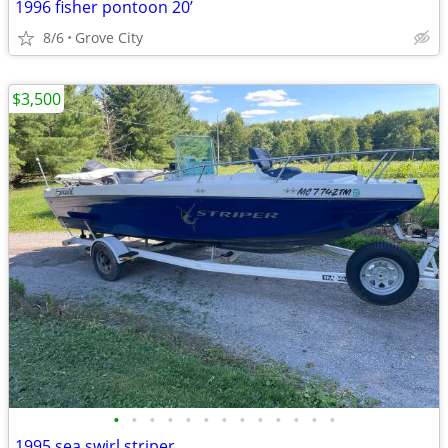
1996 fisher pontoon 20’
8/6
Grove City
$3,500
•
•
•
•
•
•
•
•
•
•
•
•
•
1995 sea swirl striper