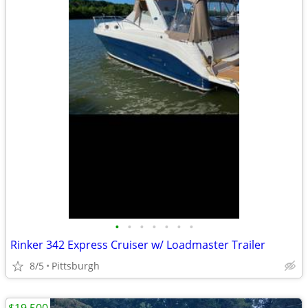
•
•
•
•
•
•
•
Rinker 342 Express Cruiser w/ Loadmaster Trailer
8/5
Pittsburgh