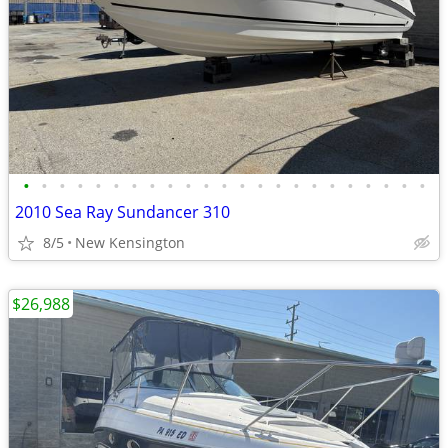
•
•
•
•
•
•
•
•
•
•
•
•
•
•
•
•
•
•
•
•
•
•
•
2010 Sea Ray Sundancer 310
8/5
New Kensington
$26,988