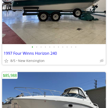
•
•
•
•
•
•
•
•
•
•
•
1997 Four Winns Horizon 240
8/5
New Kensington
$85,988