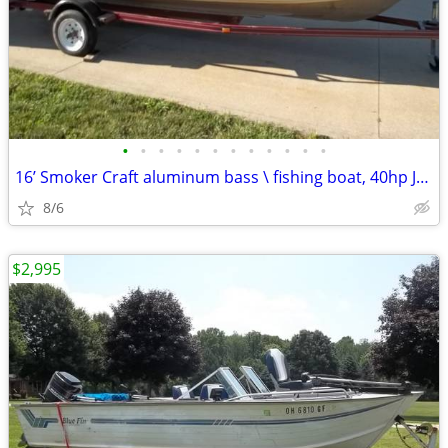
•
•
•
•
•
•
•
•
•
•
•
•
16’ Smoker Craft aluminum bass \ fishing boat, 40hp Johnson outboard,
8/6
$2,995