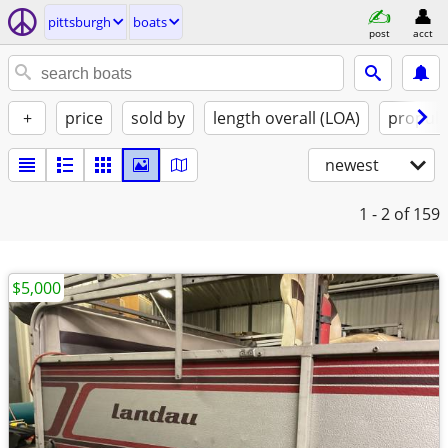
pittsburgh
boats
post
acct
+
price
sold by
length overall (LOA)
propuls
newest
1 - 2
of 159
$5,000