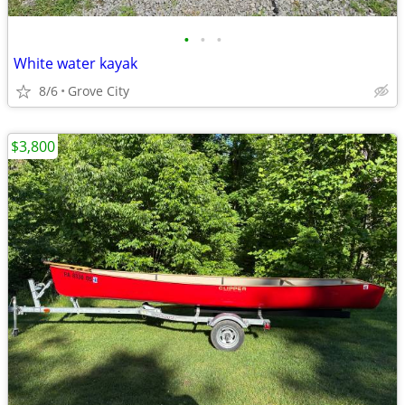
•
•
•
White water kayak
8/6
Grove City
$3,800