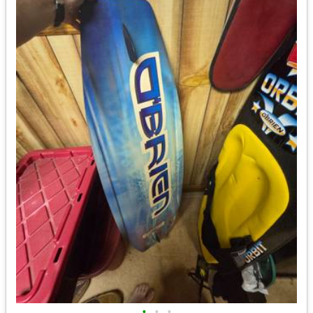
•
•
•