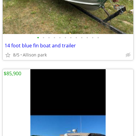
•
•
•
•
•
•
•
•
•
•
•
•
14 foot blue fin boat and trailer
8/5
Allison park
$85,900