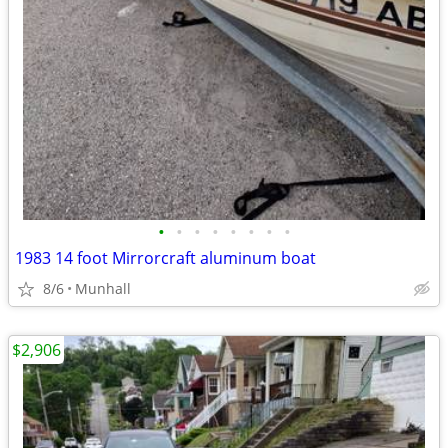
•
•
•
•
•
•
•
•
1983 14 foot Mirrorcraft aluminum boat
8/6
Munhall
$2,906