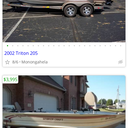
•
•
•
•
•
•
•
•
•
•
•
•
•
•
•
•
•
•
•
•
•
•
•
2002 Triton 205
8/6
Monongahela
$3,995