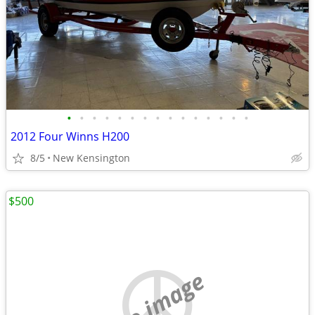
•
•
•
•
•
•
•
•
•
•
•
•
•
•
•
2012 Four Winns H200
8/5
New Kensington
$500
no image