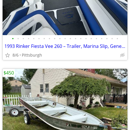
•
•
•
•
•
•
•
•
•
•
•
•
•
•
•
•
•
•
•
•
•
1993 Rinker Fiesta Vee 260 – Trailer, Marina Slip, Generator & Many Up
8/6
Pittsburgh
$450