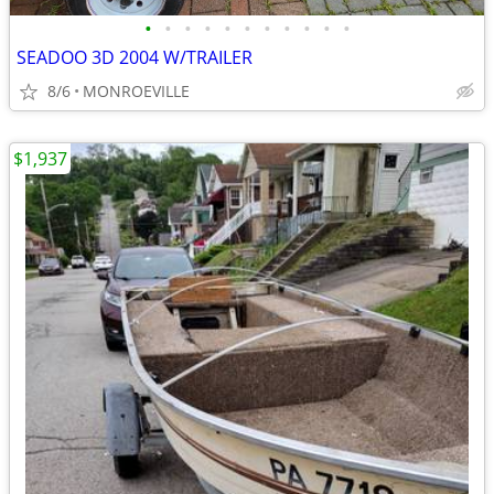
•
•
•
•
•
•
•
•
•
•
•
SEADOO 3D 2004 W/TRAILER
8/6
MONROEVILLE
$1,937