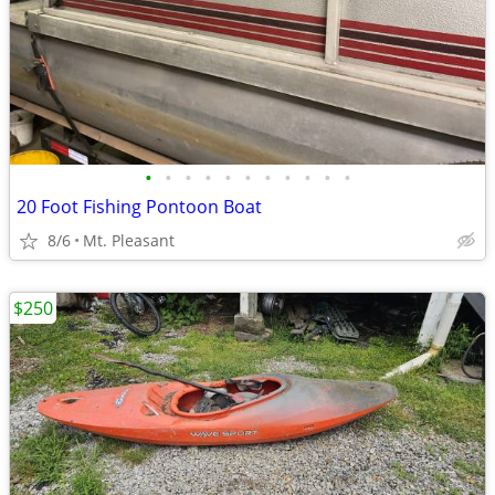
•
•
•
•
•
•
•
•
•
•
•
20 Foot Fishing Pontoon Boat
8/6
Mt. Pleasant
$250