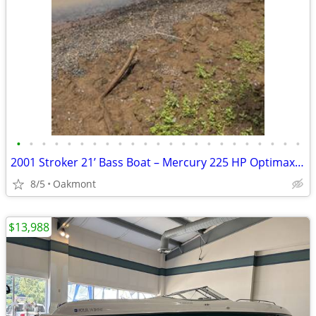
•
•
•
•
•
•
•
•
•
•
•
•
•
•
•
•
•
•
•
•
•
•
•
2001 Stroker 21’ Bass Boat – Mercury 225 HP Optimax – 250 Hours
8/5
Oakmont
$13,988