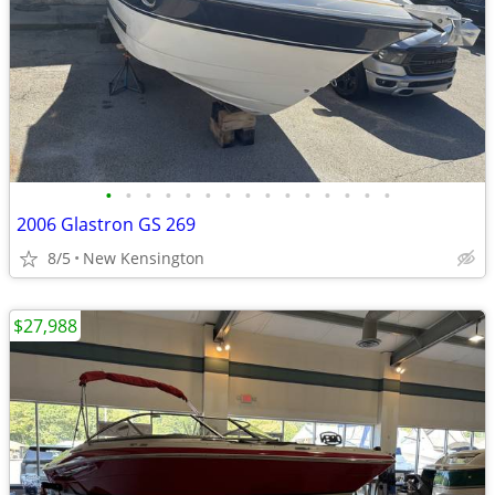
•
•
•
•
•
•
•
•
•
•
•
•
•
•
•
2006 Glastron GS 269
8/5
New Kensington
$27,988