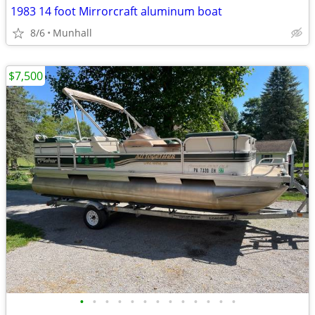
1983 14 foot Mirrorcraft aluminum boat
8/6
Munhall
$7,500
•
•
•
•
•
•
•
•
•
•
•
•
•