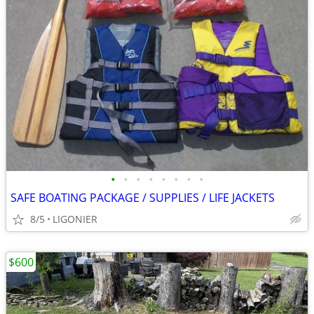
•
•
•
•
•
•
•
•
SAFE BOATING PACKAGE / SUPPLIES / LIFE JACKETS
8/5
LIGONIER
$600